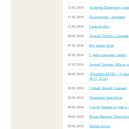
«Спартак-Приморье» в пр
12.02.2010
На площадке – ветераны
11.02.2010
Снова футбол
11.02.2010
Андрей Терёхин: Соперник
08.02.2010
Всё, кроме чести
07.02.2010
С днём рождения, тренер!
07.02.2010
Андрей Терехин: «Мы не з
07.02.2010
«Роснефть-КБТК» - «Спарта
06.02.2010
30:17, 32:22)
Старый. Новый. Главный.
05.02.2010
Украшение баскетбола
05.02.2010
Сергей Дарькин вступил в 
04.02.2010
Вадим Филатов: Пока прео
04.02.2010
Черная полоса
03.02.2010