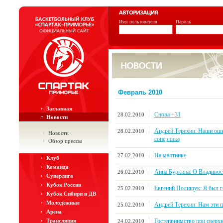
Имя пользователя
Пароль
Февраль 2010
Заглавная
Снова +31
28.02.2010
Новости
Андрей Терехин: Наши оши
28.02.2010
Новости
соперника
Обзор прессы
На маятнике
27.02.2010
Клуб
Команда
Анна Буркина: О Владивос
26.02.2010
Суперлига
Кубок России
Евгений Полищук: Я был г
25.02.2010
Кубок Сибири и ДВ
Молодежные
Андрей Терехин: Нам эти 
25.02.2010
Арена
Гостеприимство при сверх
Трансляция
24.02.2010