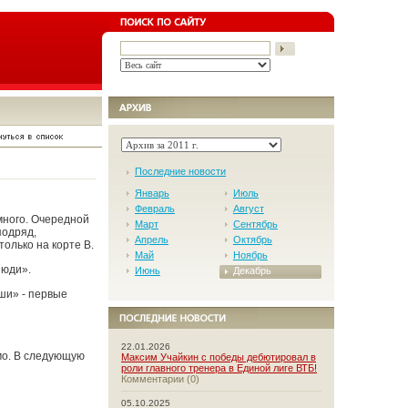
Последние новости
Январь
Июль
Февраль
Август
много. Очередной
Март
Сентябрь
подряд,
Апрель
Октябрь
олько на корте B.
Май
Ноябрь
Люди».
Июнь
Декабрь
ши» - первые
22.01.2026
имо. В следующую
Максим Учайкин с победы дебютировал в
роли главного тренера в Единой лиге ВТБ!
Комментарии (0)
05.10.2025