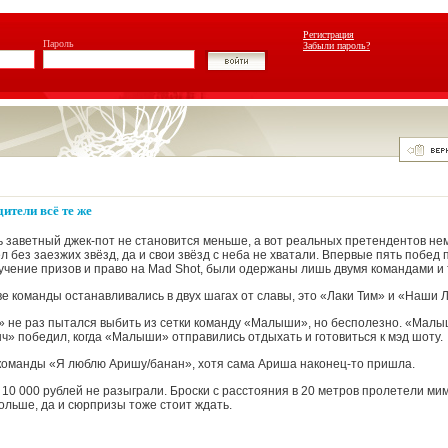
Регистрация
Пароль
Забыли пароль?
дители всё те же
заветный джек-пот не становится меньше, а вот реальных претендентов не
л без заезжих звёзд, да и свои звёзд с неба не хватали. Впервые пять побед 
чение призов и право на Mad Shot, были одержаны лишь двумя командами и т
ве команды останавливались в двух шагах от славы, это «Лаки Тим» и «Наши 
» не раз пытался выбить из сетки команду «Малыши», но бесполезно. «Малы
ч» победил, когда «Малыши» отправились отдыхать и готовиться к мэд шоту.
 команды «Я люблю Аришу/банан», хотя сама Ариша наконец-то пришла.
- 10 000 рублей не разыграли. Броски с расстояния в 20 метров пролетели м
ольше, да и сюрпризы тоже стоит ждать.