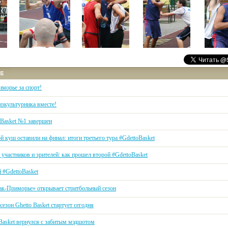
иморье за спорт!
изкультурника вместе!
oBasket №1 завершен
 куш оставили на финал: итоги третьего тура #GdettoBasket
участников и зрителей: как прошел второй #GdettoBasket
 #GdettoBasket
ак-Приморье» открывает стритбольный сезон
езон Ghetto Basket стартует сегодня
 Basket вернулся с забитым мэдшотом