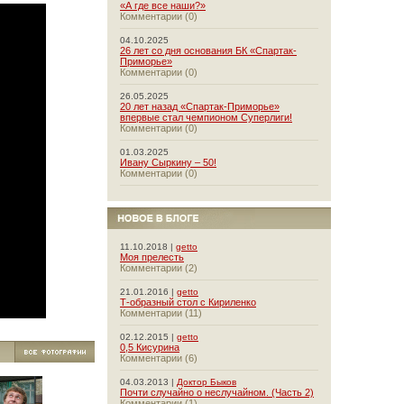
«А где все наши?»
Комментарии (0)
04.10.2025
26 лет со дня основания БК «Спартак-
Приморье»
Комментарии (0)
26.05.2025
20 лет назад «Спартак-Приморье»
впервые стал чемпионом Суперлиги!
Комментарии (0)
01.03.2025
Ивану Сыркину – 50!
Комментарии (0)
11.10.2018 |
getto
Моя прелесть
Комментарии (2)
21.01.2016 |
getto
Т-образный стол с Кириленко
Комментарии (11)
02.12.2015 |
getto
0,5 Кисурина
Комментарии (6)
04.03.2013 |
Доктор Быков
Почти случайно о неслучайном. (Часть 2)
Комментарии (1)