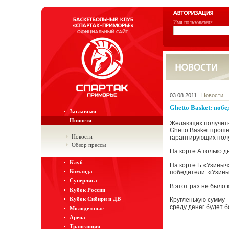
Имя пользователя
03.08.2011
|
Новости
Ghetto Basket: побе
Заглавная
Новости
Желающих получить 
Ghetto Basket проше
Новости
гарантирующих полу
Обзор прессы
На корте A только д
Клуб
На корте Б «Узиныч
Команда
победители. «Узины
Суперлига
В этот раз не было
Кубок России
Кубок Сибири и ДВ
Кругленькую сумму 
среду денег будет б
Молодежные
Арена
Трансляция