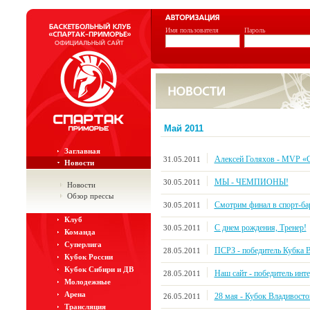
Имя пользователя
Пароль
Май 2011
Заглавная
Алексей Голяхов - MVP «
31.05.2011
Новости
МЫ - ЧЕМПИОНЫ!
30.05.2011
Новости
Обзор прессы
Смотрим финал в спорт-ба
30.05.2011
Клуб
С днем рождения, Тренер!
30.05.2011
Команда
Суперлига
ПСРЗ - победитель Кубка 
28.05.2011
Кубок России
Кубок Сибири и ДВ
Наш сайт - победитель инт
28.05.2011
Молодежные
Арена
28 мая - Кубок Владивосто
26.05.2011
Трансляция