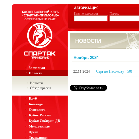
Имя пользователя
Пароль
Ноябрь 2024
Заглавная
Сергею Насонову - 50!
22.11.2024
Новости
Новости
Обзор прессы
Клуб
Команда
Суперлига
Кубок России
Кубок Сибири и ДВ
Молодежные
Арена
Трансляция