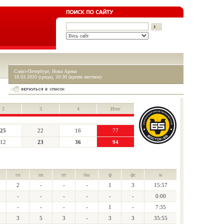
Санкт-Петербург, Нова Арена
18.03.2020 (среда), 20:30 (время местное)
2
3
4
Итог
25
22
16
77
12
23
36
94
гп
пх
пт
бш
ф
фс
м
2
-
-
-
1
3
15:57
-
-
-
-
-
-
0:00
-
-
-
-
1
-
7:35
3
5
3
-
3
3
35:55