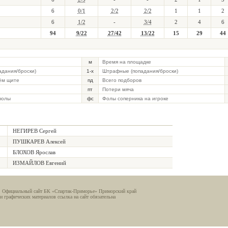
6
0/1
2/2
2/2
1
1
2
6
1/2
-
3/4
2
4
6
94
9/22
27/42
13/22
15
29
44
м
Время на площадке
падания/броски)
1-х
Штрафные (попадания/броски)
ём щите
пд
Всего подборов
пт
Потери мяча
фолы
фс
Фолы соперника на игроке
НЕГИРЕВ Сергей
ПУШКАРЕВ Алексей
БЛОХОВ Ярослав
ИЗМАЙЛОВ Евгений
. Официальный сайт БК «Спартак-Приморье» Приморский край
и графических материалов ссылка на сайт обязательна