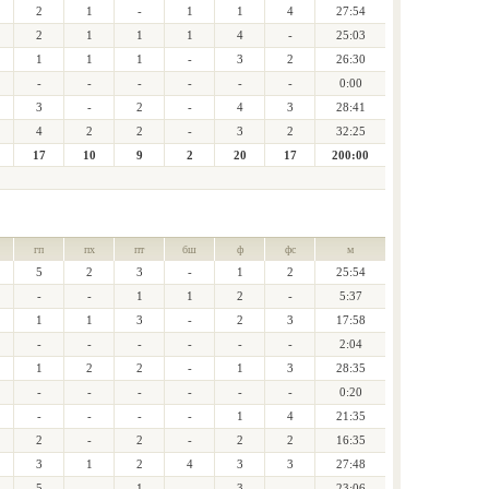
2
1
-
1
1
4
27:54
2
1
1
1
4
-
25:03
1
1
1
-
3
2
26:30
-
-
-
-
-
-
0:00
3
-
2
-
4
3
28:41
4
2
2
-
3
2
32:25
17
10
9
2
20
17
200:00
гп
пх
пт
бш
ф
фс
м
5
2
3
-
1
2
25:54
-
-
1
1
2
-
5:37
1
1
3
-
2
3
17:58
-
-
-
-
-
-
2:04
1
2
2
-
1
3
28:35
-
-
-
-
-
-
0:20
-
-
-
-
1
4
21:35
2
-
2
-
2
2
16:35
3
1
2
4
3
3
27:48
5
-
1
-
3
-
23:06