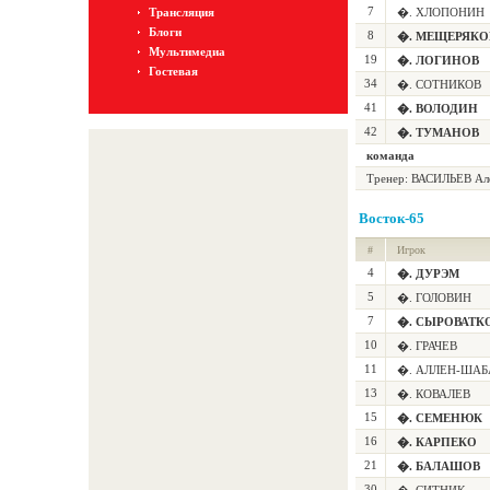
7
Трансляция
�. ХЛОПОНИН
Блоги
8
�. МЕЩЕРЯКО
Мультимедиа
19
�. ЛОГИНОВ
Гостевая
34
�. СОТНИКОВ
41
�. ВОЛОДИН
42
�. ТУМАНОВ
команда
Тренер: ВАСИЛЬЕВ Ал
Восток-65
#
Игрок
4
�. ДУРЭМ
5
�. ГОЛОВИН
7
�. СЫРОВАТК
10
�. ГРАЧЕВ
11
�. АЛЛЕН-ШАБ
13
�. КОВАЛЕВ
15
�. СЕМЕНЮК
16
�. КАРПЕКО
21
�. БАЛАШОВ
30