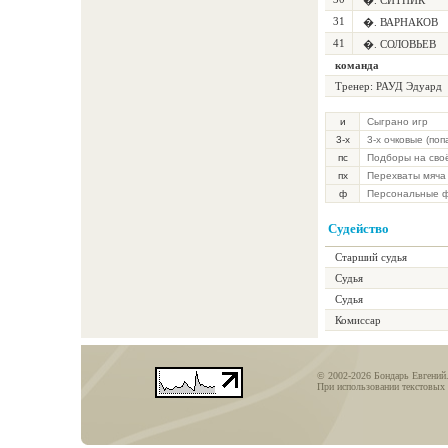
�. СИТНИК
31
�. ВАРНАКОВ
41
�. СОЛОВЬЕВ
команда
Тренер: РАУД Эдуард
и
Сыграно игр
3-х
3-х очковые (по
пс
Подборы на сво
пх
Перехваты мяча
ф
Персональные 
Судейство
Старший судья
Судья
Судья
Комиссар
© 2002-2026 Бондарь Евгений
При использовании текстовых 