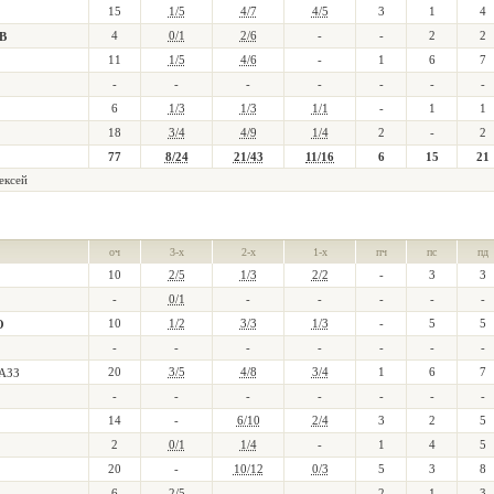
15
1/5
4/7
4/5
3
1
4
4
0/1
2/6
-
-
2
2
В
11
1/5
4/6
-
1
6
7
-
-
-
-
-
-
-
6
1/3
1/3
1/1
-
1
1
18
3/4
4/9
1/4
2
-
2
77
8/24
21/43
11/16
6
15
21
ексей
оч
3-х
2-х
1-х
пч
пс
пд
10
2/5
1/3
2/2
-
3
3
-
0/1
-
-
-
-
-
10
1/2
3/3
1/3
-
5
5
О
-
-
-
-
-
-
-
20
3/5
4/8
3/4
1
6
7
АЗЗ
-
-
-
-
-
-
-
14
-
6/10
2/4
3
2
5
2
0/1
1/4
-
1
4
5
20
-
10/12
0/3
5
3
8
6
2/5
-
-
2
1
3