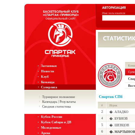
Имя пользователя
Заглавная
Кома
Новости
Супе
Клуб
Спа
Команда
Вост
Суперлига
Спартак СПб
Турнирное положение
Календарь | Результаты
#
Игрок
Сводная статистика
2
�. АЛАДКО
Кубок России
4
�. БУБНОВ
Кубок Сибири и ДВ
5
�. ШЕВЦОВ
Молодежные
6
�. МАРТЫНОВ
Арена