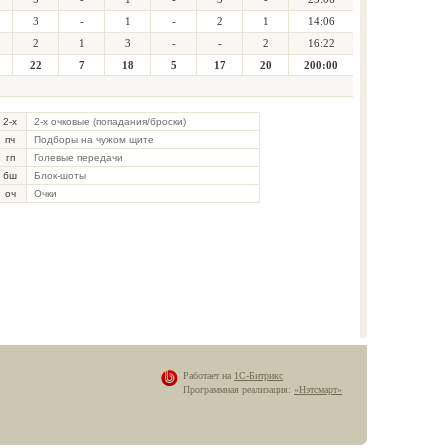
3
-
1
-
2
1
14:06
2
1
3
-
-
2
16:22
22
7
18
5
17
20
200:00
2-х
2-х очковые (попадания/броски)
пч
Подборы на чужом щите
гп
Голевые передачи
бш
Блок-шоты
оч
Очки
Работает на
1С-Битрикс
Программная реализация:
«Нэтсмарт»