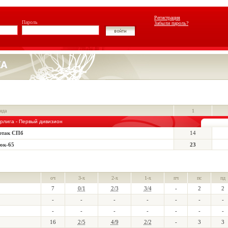
Регистрация
Пароль
Забыли пароль?
нда
1
рлига - Первый дивизион
ртак СПб
14
ок-65
23
оч
3-х
2-х
1-х
пч
пс
пд
7
0/1
2/3
3/4
-
2
2
-
-
-
-
-
-
-
-
-
-
-
-
-
-
16
2/5
4/9
2/2
-
3
3