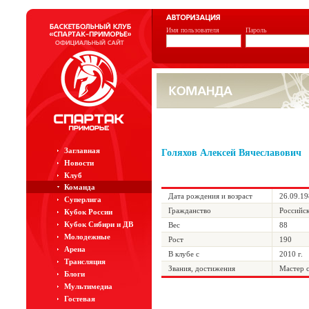
Имя пользователя
Пароль
Заглавная
Голяхов Алексей Вячеславович
Новости
Клуб
Команда
Дата рождения и возраст
26.09.19
Суперлига
Гражданство
Российс
Кубок России
Кубок Сибири и ДВ
Вес
88
Молодежные
Рост
190
Арена
В клубе с
2010 г.
Трансляция
Звания, достижения
Мастер 
Блоги
Мультимедиа
Гостевая