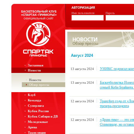
Имя пользователя
Пароль
Август 2024
Заглавная
УНИКС подписал конт
13 августа 2024
Новости
Новости
Баскетболистка Ионес
13 августа 2024
Обзор прессы
семьей Коби Брайанта
Клуб
Команда
Трансфер года от «Ло
12 августа 2024
тренера-президента
Суперлига
Кубок России
Кубок Сибири и ДВ
«Дрим-тим» — это отв
12 августа 2024
Молодежные
Олимпиаде, но остави
Арена
Трансляция