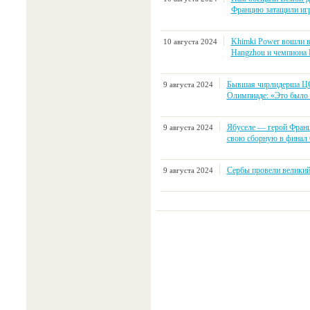
Францию затащили иг
Khimki Power вошли в
10 августа 2024
Hangzhou и чемпиона 
Бывшая чирлидерша ЦС
9 августа 2024
Олимпиаде: «Это было 
Ябуселе — герой Франц
9 августа 2024
свою сборную в финал
Сербы провели великий
9 августа 2024