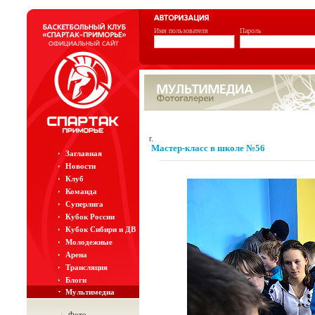
Имя пользователя
Пароль
г.
Мастер-класс в школе №56
Заглавная
Новости
Клуб
Команда
Суперлига
Кубок России
Кубок Сибири и ДВ
Молодежные
Арена
Трансляция
Блоги
Мультимедиа
Фото