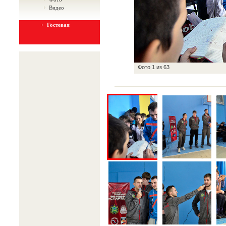
Видео
Гостевая
Фото
1
из
63