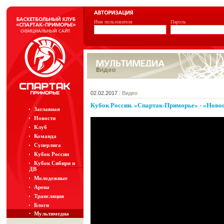
Имя пользователя
Пароль
02.02.2017
|
Видео
Кубок России. «Спартак-Приморье» - «Ново
Заглавная
Новости
Клуб
Команда
Суперлига
Кубок России
Кубок Сибири и
ДВ
Молодежные
Арена
Трансляция
Блоги
Мультимедиа