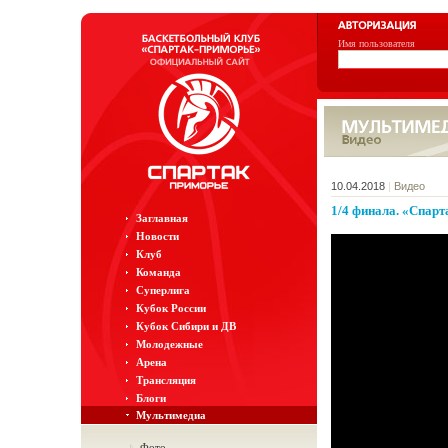
Имя пользователя
10.04.2018
|
Видео
1/4 финала. «Спар
Заглавная
Новости
Клуб
Команда
Суперлига
Кубок России
Кубок Сибири и ДВ
Молодежные
Арена
Трансляция
Блоги
Мультимедиа
Фото