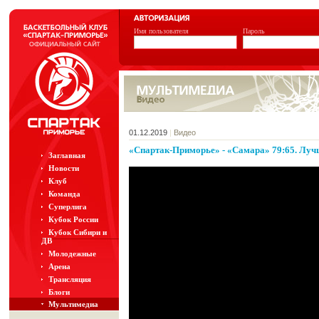
Имя пользователя
Пароль
01.12.2019
|
Видео
«Спартак-Приморье» - «Самара» 79:65. Лу
Заглавная
Новости
Клуб
Команда
Суперлига
Кубок России
Кубок Сибири и
ДВ
Молодежные
Арена
Трансляция
Блоги
Мультимедиа