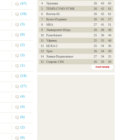
(47)
4
Уралмаш
26
43
65
5
ТЕМП-СУМЗ-УГМК
26
42
61
(19)
6
Восток-65
26
42
61
7
Купол-Родники
26
41
57
(3)
8
МБА
27
41
51
9
Университет-Югра
26
38
46
(0)
10
Руна-Баскет
25
36
44
11
Уфимец
25
35
40
(2)
12
ЦСКА-2
25
34
36
13
Урал
26
34
30
(3)
14
Химки-Подмосковье
27
34
25
15
Спартак СПб
26
33
26
(1)
(24)
(27)
(4)
(4)
(6)
(2)
(0)