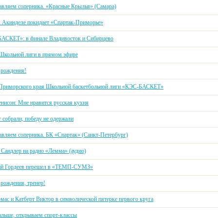
авляем соперника. «Красные Крылья» (Самара)
 Акинделе покидает «Спартак-Приморье»
АСКЕТ»: в финале Владивосток и Сибирцево
Школьной лиги в прямом эфире
 рождения!
Приморского края Школьной баскетбольной лиги «КЭС-БАСКЕТ»
нисон: Мне нравится русская кухня
 собрали, победу не одержали
авляем соперника. БК «Спартак» (Санкт-Петербург)
 Сандлер на радио «Лемма» (аудио)
й Гордеев перешел в «ТЕМП-СУМЗ»
 рождения, тренер!
омас и Катберт Виктор в символической пятерке первого круга
альше, открываем спорт-классы