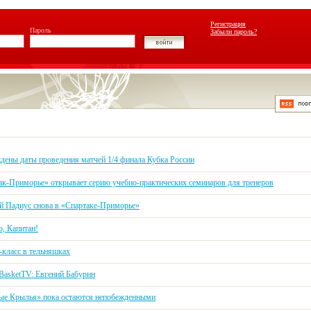
Регистрация
Пароль
Забыли пароль?
дены даты проведения матчей 1/4 финала Кубка России
ак-Приморье» открывает серию учебно-практических семинаров для тренеров
й Падиус снова в «Спартаке-Приморье»
о, Капитан!
-класс в тельняшках
kBasketTV: Евгений Бабурин
ые Крылья» пока остаются непобежденными