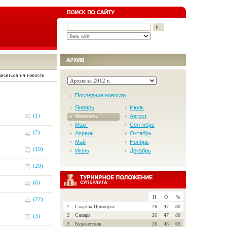
Последние новости
Январь
Июль
(1)
Февраль
Август
Март
Сентябрь
(2)
Апрель
Октябрь
Май
Ноябрь
(19)
Июнь
Декабрь
(20)
(6)
И
О
%
(22)
1
Спартак-Приморье
26
47
80
2
Самара
26
47
80
(3)
3
Буревестник
26
43
65