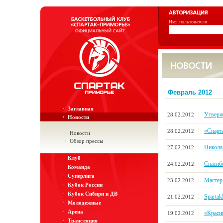
Имя пользователя
Февраль 2012
Заглавная
Утверж
28.02.2012
Новости
«Спарт
28.02.2012
Новости
Обзор прессы
Никола
27.02.2012
Клуб
Спасиб
24.02.2012
Команда
Суперлига
Мастер
23.02.2012
Кубок России
Кубок Сибири и ДВ
Sparta
21.02.2012
Молодежные
Арена
«Красн
19.02.2012
Трансляция