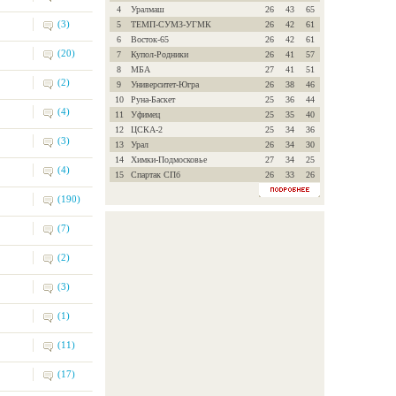
4
Уралмаш
26
43
65
(3)
5
ТЕМП-СУМЗ-УГМК
26
42
61
6
Восток-65
26
42
61
(20)
7
Купол-Родники
26
41
57
8
МБА
27
41
51
(2)
9
Университет-Югра
26
38
46
10
Руна-Баскет
25
36
44
(4)
11
Уфимец
25
35
40
12
ЦСКА-2
25
34
36
(3)
13
Урал
26
34
30
14
Химки-Подмосковье
27
34
25
(4)
15
Спартак СПб
26
33
26
(190)
(7)
(2)
(3)
(1)
(11)
(17)