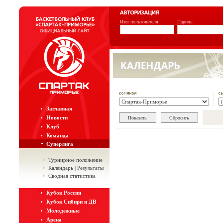
Имя пользователя
Пароль
Заглавная
Новости
Клуб
Команда
Суперлига
Турнирное положение
Календарь | Результаты
Сводная статистика
Кубок России
Кубок Сибири и ДВ
Молодежные
Арена