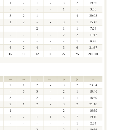
1
-
1
-
3
2
19:36
-
-
-
-
1
-
3:36
3
2
1
-
-
4
29:08
1
2
-
-
3
1
15:47
-
-
2
-
1
1
7:24
-
-
1
-
2
2
11:12
-
-
-
-
-
1
6:49
6
2
4
-
3
6
21:37
15
10
12
0
27
25
200:00
гп
пх
пт
бш
ф
фс
м
2
1
2
-
3
2
23:04
-
3
5
-
2
1
18:46
3
-
2
-
1
1
18:59
2
1
2
-
3
2
21:10
1
-
-
-
2
-
16:39
2
-
1
1
5
7
19:16
-
-
-
-
-
1
2:24
-
-
2
-
2
1
10:56