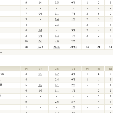
9
1/4
3/5
0/4
1
2
3
-
-
-
-
-
-
-
7
0/3
0/1
7/8
3
6
9
3
-
1/4
1/2
2
3
5
4
-
2/3
-
3
1
4
6
1/1
-
3/4
2
-
2
3
0/1
1/3
1/2
3
2
5
10
0/4
4/8
2/3
-
-
-
78
6/28
20/45
20/33
23
21
44
ис
оч
3-х
2-х
1-х
пч
пс
пд
3
0/2
0/2
3/4
1
6
7
ОВ
4
-
2/4
0/2
1
1
2
Н
5
1/2
0/1
2/2
-
1
1
ИЙ
6
1/5
1/1
1/2
-
2
2
-
-
-
-
-
1
1
Й
9
-
2/6
5/7
-
4
4
1
-
-
1/2
-
-
-
2
-
0/2
2/2
-
1
1