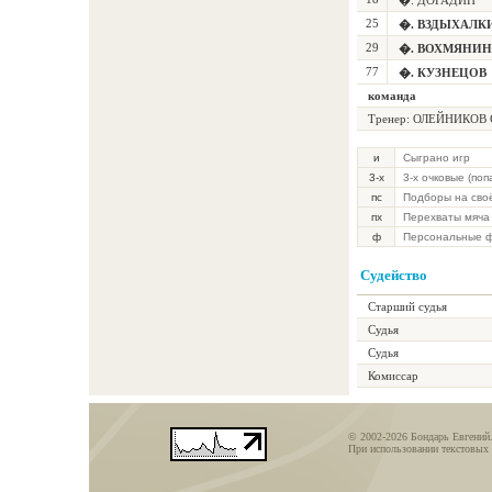
�. ДОГАДИН
25
�. ВЗДЫХАЛК
29
�. ВОХМЯНИН
77
�. КУЗНЕЦОВ
команда
Тренер: ОЛЕЙНИКОВ 
и
Сыграно игр
3-х
3-х очковые (по
пс
Подборы на сво
пх
Перехваты мяча
ф
Персональные 
Судейство
Старший судья
Судья
Судья
Комиссар
© 2002-2026 Бондарь Евгений
При использовании текстовых 