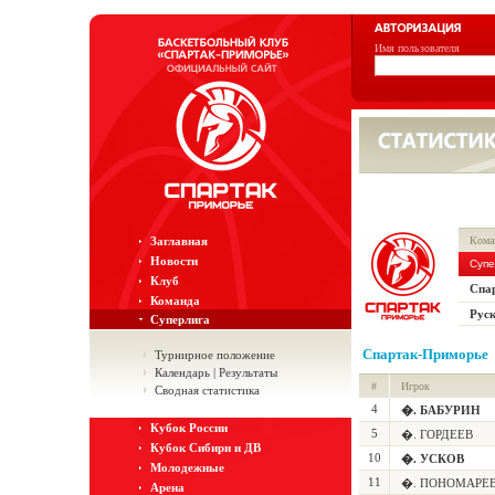
Имя пользователя
Заглавная
Кома
Новости
Супе
Клуб
Спа
Команда
Рус
Суперлига
Спартак-Приморье
Турнирное положение
Календарь | Результаты
#
Игрок
Сводная статистика
4
�. БАБУРИН
Кубок России
5
�. ГОРДЕЕВ
Кубок Сибири и ДВ
10
�. УСКОВ
Молодежные
11
�. ПОНОМАРЕ
Арена