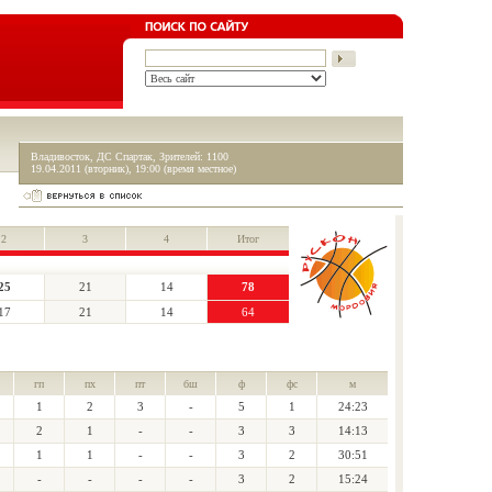
Владивосток, ДС Спартак, Зрителей: 1100
19.04.2011 (вторник), 19:00 (время местное)
2
3
4
Итог
25
21
14
78
17
21
14
64
гп
пх
пт
бш
ф
фс
м
1
2
3
-
5
1
24:23
2
1
-
-
3
3
14:13
1
1
-
-
3
2
30:51
-
-
-
-
3
2
15:24