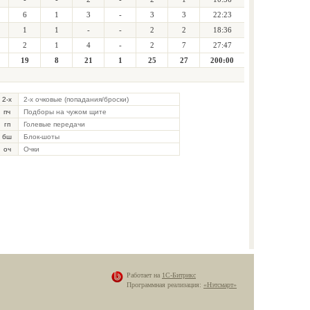
6
1
3
-
3
3
22:23
1
1
-
-
2
2
18:36
2
1
4
-
2
7
27:47
19
8
21
1
25
27
200:00
2-х
2-х очковые (попадания/броски)
пч
Подборы на чужом щите
гп
Голевые передачи
бш
Блок-шоты
оч
Очки
Работает на
1С-Битрикс
Программная реализация:
«Нэтсмарт»