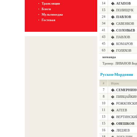
14
Трансляция
�. АГАПОВ
Блоги
15
�. ПОЛИЩУК
Мультимедиа
24
�. ПАВЛОВ
Гостевая
34
�. САВЕНКОВ
41
�. СОЛОВЬЕВ
43
�. ПАВЛОВ
45
�. КОМАРОВ
63
�. ГОЛЯХОВ
команда
Тренер:
ЛИВАНОВ Бор
Рускон-Мордовия
#
Игрок
7
�. СЕМЕРНИН
8
�. ПИВЦАЙКИ
10
�. РОЖКОВСК
11
�. АГЕЕВ
13
�. ВЕРТИНСКИ
15
�. ОВЕШКОВ
16
�. ЛИДЯЕВ
18