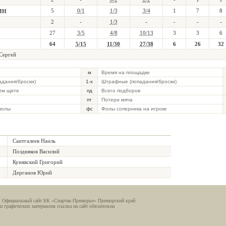
5
0/1
1/3
3/4
1
7
8
ИН
2
-
1/3
-
-
-
-
27
3/5
4/8
10/13
3
3
6
64
5/15
11/30
27/38
6
26
32
Сергей
м
Время на площадке
падания/броски)
1-х
Штрафные (попадания/броски)
ём щите
пд
Всего подборов
пт
Потери мяча
фолы
фс
Фолы соперника на игроке
Саитгалеев Наиль
Поздняков Василий
Кунявский Григорий
Дерганов Юрий
. Официальный сайт БК «Спартак-Приморье» Приморский край
и графических материалов ссылка на сайт обязательна