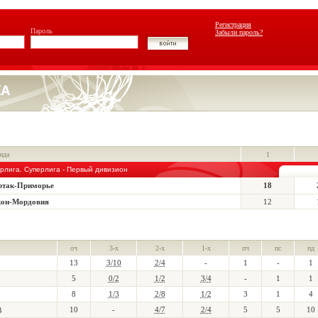
Регистрация
Пароль
Забыли пароль?
нда
1
рлига. Суперлига - Первый дивизион
ртак-Приморье
18
кон-Мордовия
12
оч
3-х
2-х
1-х
пч
пс
пд
13
3/10
2/4
-
1
-
1
5
0/2
1/2
3/4
-
1
1
8
1/3
2/8
1/2
3
1
4
10
-
4/7
2/4
5
5
10
В