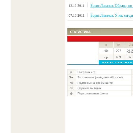
Борис Ливанов: Обидно, но 
12.10.2011
Борис Ливанов: У нас сегод
07.10.2011
и
оч
3-х
40
275
26/
ср
6.9
32.
и
Сыграно игр
3-х
3-х очковые (попадания/броски)
пс
Подборы на своём щите
пх
Перехваты мяча
ф
Персональные фолы