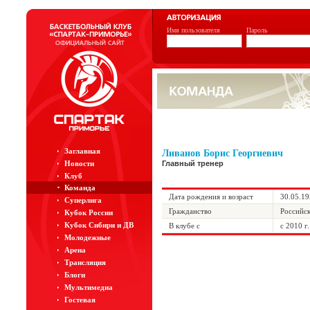
Имя пользователя
Пароль
Заглавная
Ливанов Борис Георгиевич
Новости
Главный тренер
Клуб
Команда
Дата рождения и возраст
30.05.19
Суперлига
Гражданство
Российс
Кубок России
Кубок Сибири и ДВ
В клубе с
с 2010 г.
Молодежные
Арена
Трансляция
Блоги
Мультимедиа
Гостевая