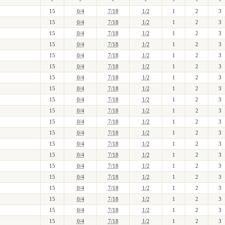
-
-
-
-
-
-
-
15
0/4
7/18
1/2
1
2
3
15
0/4
7/18
1/2
1
2
3
15
0/4
7/18
1/2
1
2
3
15
0/4
7/18
1/2
1
2
3
15
0/4
7/18
1/2
1
2
3
15
0/4
7/18
1/2
1
2
3
15
0/4
7/18
1/2
1
2
3
15
0/4
7/18
1/2
1
2
3
15
0/4
7/18
1/2
1
2
3
15
0/4
7/18
1/2
1
2
3
15
0/4
7/18
1/2
1
2
3
15
0/4
7/18
1/2
1
2
3
15
0/4
7/18
1/2
1
2
3
15
0/4
7/18
1/2
1
2
3
15
0/4
7/18
1/2
1
2
3
15
0/4
7/18
1/2
1
2
3
15
0/4
7/18
1/2
1
2
3
15
0/4
7/18
1/2
1
2
3
15
0/4
7/18
1/2
1
2
3
15
0/4
7/18
1/2
1
2
3