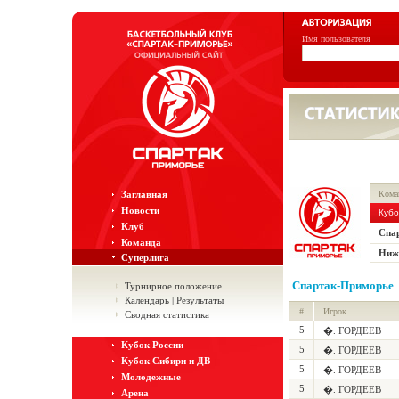
Имя пользователя
Заглавная
Кома
Новости
Кубо
Клуб
Спа
Команда
Ниж
Суперлига
Спартак-Приморье
Турнирное положение
Календарь | Результаты
#
Игрок
Сводная статистика
5
�. ГОРДЕЕВ
Кубок России
5
�. ГОРДЕЕВ
Кубок Сибири и ДВ
5
�. ГОРДЕЕВ
Молодежные
5
�. ГОРДЕЕВ
Арена