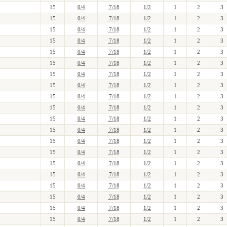
15
0/4
7/18
1/2
1
2
3
15
0/4
7/18
1/2
1
2
3
15
0/4
7/18
1/2
1
2
3
15
0/4
7/18
1/2
1
2
3
15
0/4
7/18
1/2
1
2
3
15
0/4
7/18
1/2
1
2
3
15
0/4
7/18
1/2
1
2
3
15
0/4
7/18
1/2
1
2
3
15
0/4
7/18
1/2
1
2
3
15
0/4
7/18
1/2
1
2
3
15
0/4
7/18
1/2
1
2
3
15
0/4
7/18
1/2
1
2
3
15
0/4
7/18
1/2
1
2
3
15
0/4
7/18
1/2
1
2
3
15
0/4
7/18
1/2
1
2
3
15
0/4
7/18
1/2
1
2
3
15
0/4
7/18
1/2
1
2
3
15
0/4
7/18
1/2
1
2
3
15
0/4
7/18
1/2
1
2
3
15
0/4
7/18
1/2
1
2
3