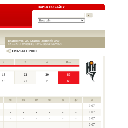
Владивосток, ДС Спартак, Зрителей: 2000
12.03.2013 (вторник), 18:45 (время местное)
2
3
4
Итог
18
22
20
80
10
21
11
63
гп
пх
пт
бш
ф
фс
м
-
-
-
-
-
-
0:07
-
-
-
-
-
-
0:07
-
-
-
-
-
-
0:07
-
-
-
-
-
-
0:07