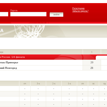
Регистрация
Пароль
Забыли пароль?
нда
1
к России. 1/4 финала
ртак-Приморье
20
ний Новгород
21
оч
3-х
2-х
1-х
пч
пс
пд
-
-
-
-
-
-
-
-
-
-
-
-
-
-
-
-
-
-
-
-
-
-
-
-
-
-
-
-