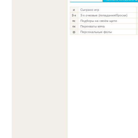
и
Сыграно игр
3-х
3-х очковые (попадания/броски)
пс
Подборы на своём щите
пх
Перехваты мяча
ф
Персональные фолы