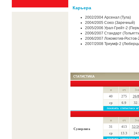
Карьера
2002/2004 Арсенал (Тула)
2004/2005 Союз (Заречный)
2005/2006 Урал-Грейт-2 (Перм
2006/2007 Стандарт (Тольятт
2006/2007 Локомотив-Ростов-2
2007/2008 Триумф-2 (Люберц
и
оч
3-х
40
275
26/
ср
6.9
32.
и
оч
3-х
31
413
52/2
Суперлига
ср
13.3
24.