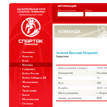
Имя пользователя
Пароль
Заглавная
Залогин Виталий Игоревич
Новости
Защитник
Клуб
Команда
Дата рождения и возраст
14.03.19
Суперлига
Гражданство
Российс
Кубок России
Кубок Сибири и ДВ
Вес
75
Молодежные
Рост
180
Арена
В клубе с
2010 - 2
Трансляция
Место рождения
г. Петро
Блоги
Звания, достижения
КМС
Мультимедиа
Гостевая