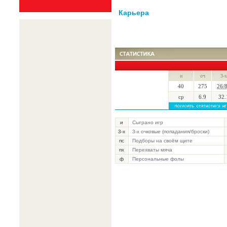
Карьера
и
оч
3-х
40
275
26/
ср
6.9
32.
и
Сыграно игр
3-х
3-х очковые (попадания/броски)
пс
Подборы на своём щите
пх
Перехваты мяча
ф
Персональные фолы