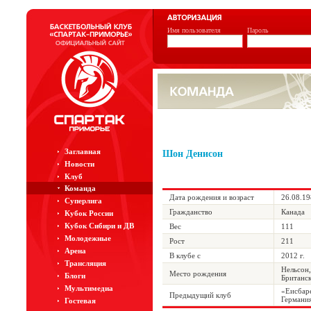
Имя пользователя
Пароль
Заглавная
Шон Денисон
Новости
Клуб
Команда
Дата рождения и возраст
26.08.19
Суперлига
Гражданство
Канада
Кубок России
Кубок Сибири и ДВ
Вес
111
Молодежные
Рост
211
Арена
В клубе с
2012 г.
Трансляция
Нельсон
Место рождения
Блоги
Британск
Мультимедиа
«Еисбар
Предыдущий клуб
Германи
Гостевая