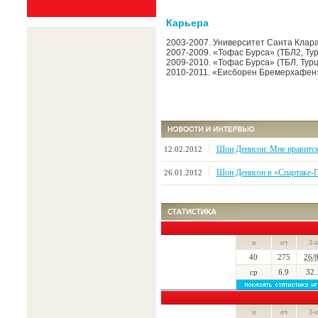
Карьера
2003-2007. Университет Санта Клар
2007-2009. «Тофас Бурса» (ТБЛ2, Ту
2009-2010. «Тофас Бурса» (ТБЛ, Тур
2010-2011. «Еисборен Бремерхафен»
Шон Денисон: Мне нравится
12.02.2012
Шон Денисон в «Спартаке-
26.01.2012
и
оч
3-х
40
275
26/
ср
6.9
32.
и
оч
3-х