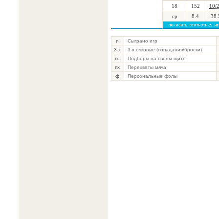
18
152
10/
ср
8.4
38.
и
Сыграно игр
3-х
3-х очковые (попадания/броски)
пс
Подборы на своём щите
пх
Перехваты мяча
ф
Персональные фолы