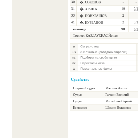
30
-
-
�. СОКОЛОВ
31
10
0/
�. ХРЯПА
33
2
-
�. ПОНКРАШОВ
41
2
0/
�. КУРБАНОВ
команда
90
3/
Тренер: КАЗЛАУСКАС Йонас
и
Сыграно игр
3-х
3-х очковые (попадания/броски)
пс
Подборы на своём щите
пх
Перехваты мяча
ф
Персональные фолы
Судейство
Старший судья
Махлин Антон
Судья
Галкин Василий
Судья
Михайлов Сергей
Комиссар
Шамис Владимир