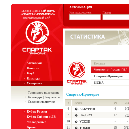
Имя пользователя
Пароль
Заглавная
Команда
Новости
Чемпионат России ПБЛ
Клуб
Спартак-Приморье
Команда
ЦСКА
Суперлига
Турнирное положение
Спартак-Приморье
Календарь | Результаты
Сводная статистика
#
Игрок
оч
3-х
4
4
0/
�. БАБУРИН
Кубок России
7
17
2/
�. ПАДИУС
Кубок Сибири и ДВ
10
-
-
�. УСКОВ
Молодежные
Арена
11
15
3/1
�. ТОМАС