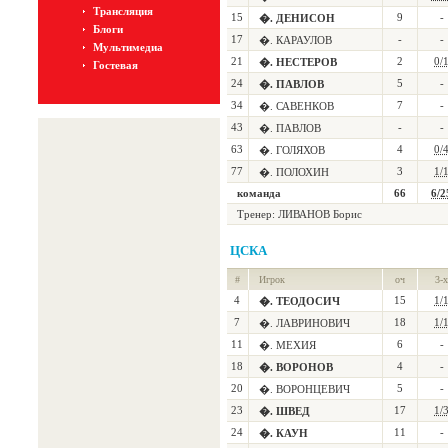
Трансляция
15
9
-
�. ДЕНИСОН
Блоги
17
-
-
�. КАРАУЛОВ
Мультимедиа
21
2
0/
�. НЕСТЕРОВ
Гостевая
24
5
-
�. ПАВЛОВ
34
7
-
�. САВЕНКОВ
43
-
-
�. ПАВЛОВ
63
4
0/
�. ГОЛЯХОВ
77
3
1/
�. ПОЛОХИН
команда
66
6/2
Тренер:
ЛИВАНОВ Борис
ЦСКА
#
Игрок
оч
3-х
4
15
1/
�. ТЕОДОСИЧ
7
18
1/
�. ЛАВРИНОВИЧ
11
6
-
�. МЕХИЯ
18
4
-
�. ВОРОНОВ
20
5
-
�. ВОРОНЦЕВИЧ
23
17
1/
�. ШВЕД
24
11
-
�. КАУН