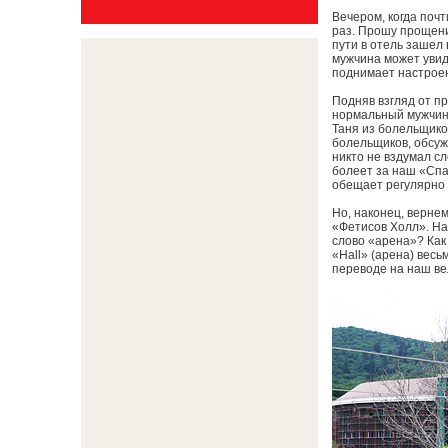
Вечером, когда почт
раз. Прошу прощения
пути в отель зашел 
мужчина может увид
поднимает настрое
Подняв взгляд от пр
нормальный мужчина
Таня из болельщиков
болельщиков, обсуж
никто не вздумал с
болеет за наш «Спа
обещает регулярно 
Но, наконец, верне
«Фетисов Холл». На
слово «арена»? Как 
«Hall» (арена) весь
переводе на наш ве