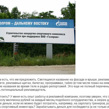
м есть, что им предложить. Светящиеся название на фасаде и крыше, реклам
ете, рекламных щитах, билетах, программках, табло (в том числе показ на не
ие названия во время теле и радио репортажей. Это еще не полный перечень 
ь потенциальный рекламодатель.
стоить? У меня есть опыт работы в рекламной компании, поэтому уверен, что
полу миллиона рублей за каждый месяц подобного сотрудничества, а скорее 
ие деньги, если их можно будет потратить, например, на зарплату тренеров, 
 спортивный инвентарь? Зарабатывать деньги для госбюджета (а не только их