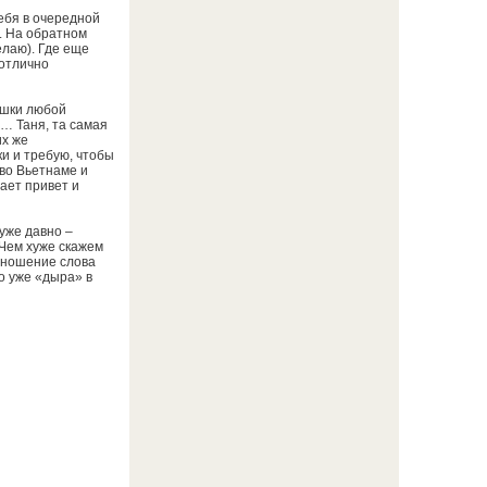
себя в очередной
у. На обратном
елаю). Где еще
 отлично
вушки любой
… Таня, та самая
их же
и и требую, чтобы
 во Вьетнаме и
ает привет и
уже давно –
 Чем хуже скажем
изношение слова
то уже «дыра» в