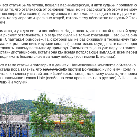
и вся статья была готова, пошел в парикмахерскую, и нити судьбы проявили 
 за то, что отвлекаюсь от основной темы, но не рассказать об этом я не мог
в ювелирный магазин (я захожу иногда в такие магазины один чего и другим ж
еть массу дорогих и красивых вещей, которые ему абсолютно не нужны? Это
ние.
илавка, я увидел ее… и остолбенел. Надо сказать, что от такой красивой де
 рискует остолбенеть. Но ведь это была не только красавица… это была она
 «Спартака-Приморье». Та, с которой мы не раз сиживали в тесном кругу так
дали игры, пили пиво и курили сигары (я решительно осуждаю эти наши порок
ледовать нашему постыдному примеру). Оказывается, она уже пару лет живет
ртак» дистанционно. Кстати она как всегда потрясающе выглядит, всем перед
поднимать бокалы с чаем за нашу победу (тост имени Штирлица).
мся к теме статьи и поговорим о деньгах. Наименование комплекса объявлено 
стала пора заявить, что
баба яга
getto против! Во-первых, ну почему «холл»?
человек слегка учивший английский язык в спецшколе, могу сказать, что про
ма напоминает слово Holе (особенно если произносят его русские). А Hole - э
ликий и могучий.