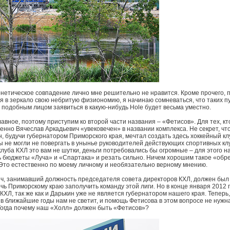
нетическое совпадение лично мне решительно не нравится. Кроме прочего, 
 в зеркало свою небритую физиономию, я начинаю сомневаться, что таких пус
с подобным лицом заявиться в какую-нибудь Hole будет весьма уместно.
лавное, поэтому приступим ко второй части названия – «Фетисов». Для тех, кто
енно Вячеслав Аркадьевич «увековечен» в названии комплекса. Не секрет, чт
, будучи губернатором Приморского края, мечтал создать здесь хоккейный кл
ны не могли не повергать в унынье руководителей действующих спортивных кл
клуба КХЛ это вам не шутки, деньги потребовались бы огромные – для этого н
 бюджеты «Луча» и «Спартака» и резать сильно. Ничем хорошим такое «обр
 Это естественно по моему личному и необязательно верному мнению.
ч, занимавший должность председателя совета директоров КХЛ, должен был
очь Приморскому краю заполучить команду этой лиги. Но в конце января 2012 
 КХЛ, так же как и Дарькин уже не является губернатором нашего края. Теперь,
в ближайшие годы нам не светит, и помощь Фетисова в этом вопросе не нужна
 Тогда почему наш «Холл» должен быть «Фетисов»?