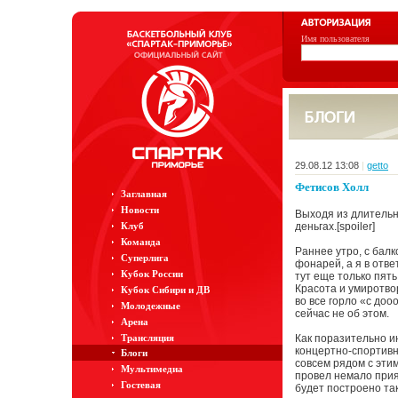
Имя пользователя
29.08.12 13:08
|
getto
Фетисов Холл
Заглавная
Новости
Выходя из длительн
Клуб
деньгах.[spoiler]
Команда
Раннее утро, с бал
Суперлига
фонарей, а я в отве
Кубок России
тут еще только пять
Красота и умиротвор
Кубок Сибири и ДВ
во все горло «с до
Молодежные
сейчас не об этом.
Арена
Трансляция
Как поразительно и
концертно-спортивно
Блоги
совсем рядом с этим
Мультимедиа
провел немало прият
Гостевая
будет построено та