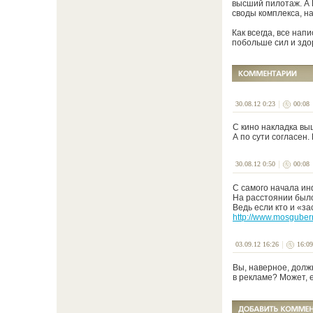
высший пилотаж. А 
своды комплекса, наз
Как всегда, все на
побольше сил и здор
30.08.12 0:23
00:08
С кино накладка вы
А по сути согласен
30.08.12 0:50
00:08
С самого начала ин
На расстоянии был
Ведь если кто и «за
http://www.mosguber
03.09.12 16:26
16:09
Вы, наверное, долж
в рекламе? Может, 