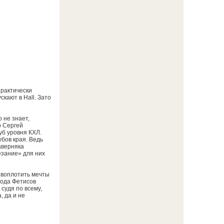
практически
кают в Hall. Зато
 не знает,
о Сергей
уб уровня КХЛ.
убов края. Ведь
аверняка
езание» для них
 воплотить мечты
года Фетисов
 судя по всему,
, да и не