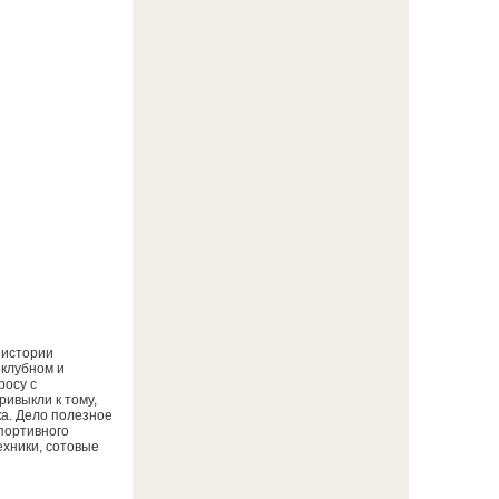
 истории
 клубном и
росу с
ривыкли к тому,
а. Дело полезное
спортивного
ехники, сотовые