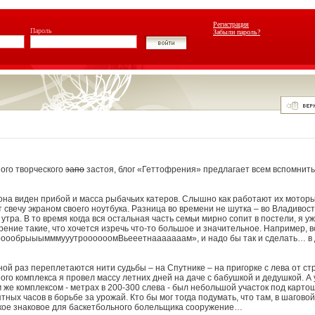
Регистрация
Пароль
Забыли пароль?
ого творческого
запо
застоя, блог «Геттофрения» предлагает всем вспомнит
кона виден прибой и масса рыбачьих катеров. Слышно как работают их моторы
т свечу экраном своего ноутбука. Разница во времени не шутка – во Владивост
 утра. В то время когда вся остальная часть семьи мирно сопит в постели, я уж
ение такие, что хочется изречь что-то большое и значительное. Например, в
оооообрыыымммууутроооооомВьееетнааааааам», и надо бы так и сделать… в 
ной раз переплетаются нити судьбы – на Спутнике – на пригорке с лева от с
го комплекса я провел массу летних дней на даче с бабушкой и дедушкой. А 
 же комплексом - метрах в 200-300 слева - был небольшой участок под картош
ных часов в борьбе за урожай. Кто бы мог тогда подумать, что там, в шаговой
кое знаковое для баскетбольного болельщика сооружение…