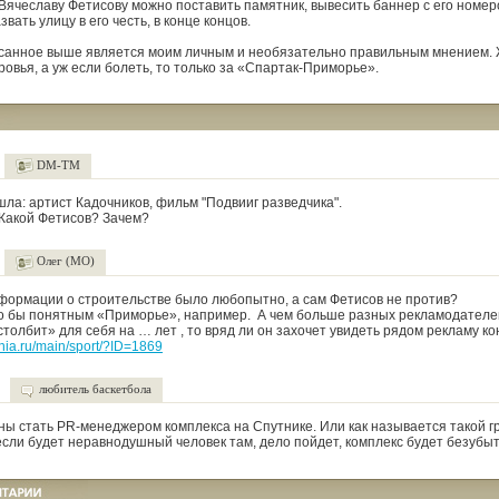
Вячеславу Фетисову можно поставить памятник, вывесить баннер с его номер
вать улицу в его честь, в конце концов.
писанное выше является моим личным и необязательно правильным мнением.
овья, а уж если болеть, то только за «Спартак-Приморье».
DM-TM
шла: артист Кадочников, фильм "Подвииг разведчика".
. Какой Фетисов? Зачем?
Олег (МО)
формации о строительстве было любопытно, а сам Фетисов не против?
о бы понятным «Приморье», например. А чем больше разных рекламодателей
столбит» для себя на … лет , то вряд ли он захочет увидеть рядом рекламу к
nia.ru/main/sport/?ID=1869
любитель баскетбола
ны стать PR-менеджером комплекса на Спутнике. Или как называется такой 
если будет неравнодушный человек там, дело пойдет, комплекс будет безубы