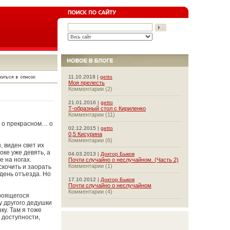
11.10.2018 |
getto
Моя прелесть
Комментарии (2)
21.01.2016 |
getto
Т-образный стол с Кириленко
Комментарии (11)
ь о прекрасном… о
02.12.2015 |
getto
0,5 Кисурина
Комментарии (6)
, виден свет их
оке уже девять, а
04.03.2013 |
Доктор Быков
е на ногах.
Почти случайно о неслучайном. (Часть 2)
Комментарии (1)
скочить и заорать
день отъезда. Но
17.10.2012 |
Доктор Быков
Почти случайно о неслучайном
Комментарии (4)
троящегося
у другого дедушки
ку. Там я тоже
 доступности,