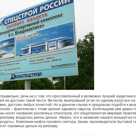
правильно, речь не о том, что прославленный и возможно лучший защитник в
ея не достоин такой чести. Фетисов, выигравший (и не по одному разу) все на
не, достоин любых почестей. Но в данном случае я предлагаю подойти к воп
рения – фактически с точки зрения здравого смысла. Болельщики уже давно п
ны носят названия различных спонсоров, это общепринятая мировая практик
 рекламу, владелец арены деньги. Уверен, что и название нашего концертно-
родать». Компании нефте-газового сектора, банки, производители бытовой т
атят огромные деньги на рекламу.