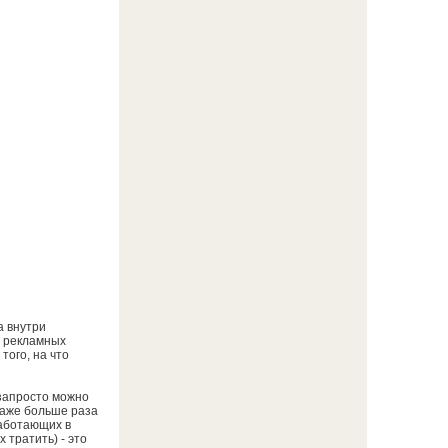
а внутри
м рекламных
того, на что
 запросто можно
даже больше раза
работающих в
 тратить) - это