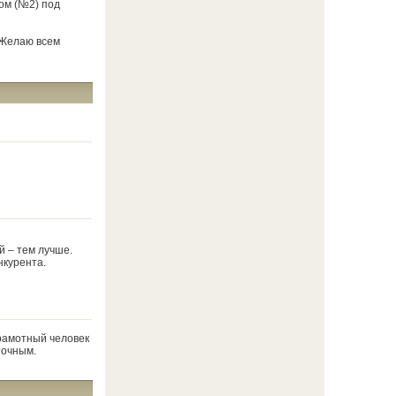
ом (№2) под
 Желаю всем
 – тем лучше.
онкурента.
грамотный человек
точным.