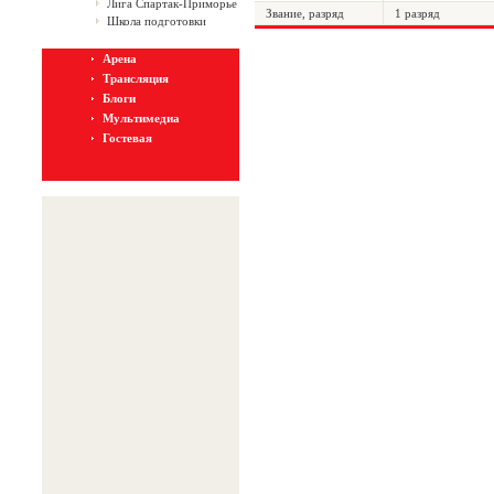
Лига Спартак-Приморье
Звание, разряд
1 разряд
Школа подготовки
Арена
Трансляция
Блоги
Мультимедиа
Гостевая