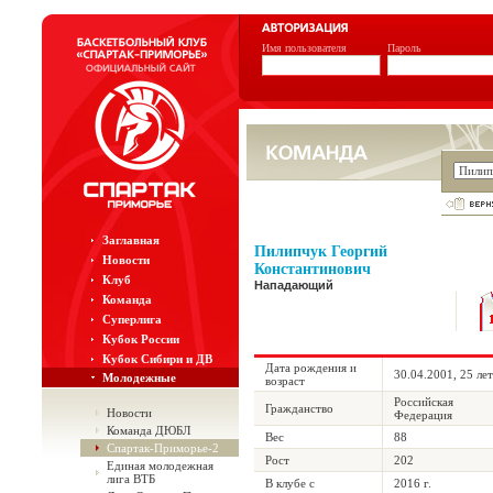
Имя пользователя
Пароль
Заглавная
Пилипчук Георгий
Новости
Константинович
Клуб
Нападающий
Команда
Суперлига
Кубок России
Кубок Сибири и ДВ
Дата рождения и
30.04.2001, 25 лет
Молодежные
возраст
Российская
Гражданство
Новости
Федерация
Команда ДЮБЛ
Вес
88
Спартак-Приморье-2
Рост
202
Единая молодежная
лига ВТБ
В клубе с
2016 г.