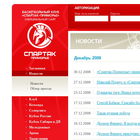
Имя пользователя
Пароль
Декабрь 2008
Заглавная
«Спартак-Приморье» пров
30.12.2008
Новости
Николай Падиус в «Спарт
27.12.2008
Новости
Обзор прессы
Однажды тигр Лёшка потер
23.12.2008
Клуб
Сергей Бабков: Спасибо б
17.12.2008
Команда
Суперлига
Такая нужная победа
17.12.2008
Кубок России
Кубок Сибири и ДВ
Десмон Фармер: Я всегда и
16.12.2008
Молодежные
Арена
Десмон Фармер приступил 
15.12.2008
Трансляция