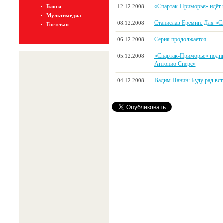
«Спартак-Приморье» идёт в
12.12.2008
Блоги
Мультимедиа
Станислав Еремин: Для «Сп
08.12.2008
Гостевая
Серия продолжается…
06.12.2008
«Спартак-Приморье» подпи
05.12.2008
Антонио Сперс»
Вадим Панин: Буду рад вст
04.12.2008