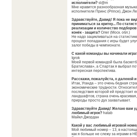
исполнители?
sl@m
Мне нравится разнообразная музыка: 
исполнители Принс (Prince), Джон Ле
Здравствуйте, Давид! Я пока не вид
приниматься за критку... По статис
реализации и количество подборов
конёк - защита?
Олег (Моск. обл.)
Не надо зацикливаться на статистик
процент попадания с игры будет улу
залог победы в чемпионате.
С какой команды вы начинали игра
Igrok
Моей первой командой была баскетб
Братислава», а Спартак я выбрал пот
интересная перспектива.
Расскажи, пожалуйста, о далекой и
Итак, Уганда – это очень бедная с
экономические трудности. Относител
последствия которой ей предстоит 
ландшафтов, страна очень красивая,
природы просто дух захватывает.
Здравствуйте Давид! Желаю вам уд
любимый игрок?
hatab
Майкл Джордан
Какой у вас любимый игровой номе
Мой любимый номер – 13, в настоящ
как я больше не слежу за играми в НБ