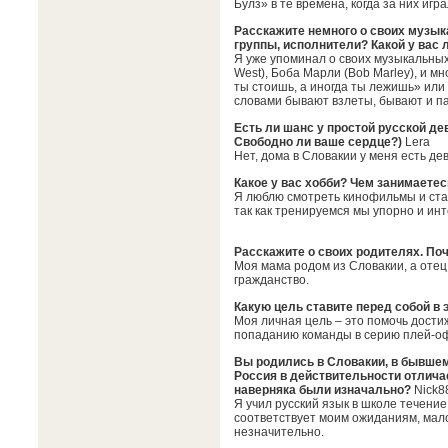
Булз» в те времена, когда за них игр
Расскажите немного о своих музык
группы, исполнители? Какой у вас
Я уже упоминал о своих музыкальных
West), Боба Марли (Bob Marley), и м
ты стоишь, а иногда ты лежишь» или 
словами бывают взлеты, бывают и п
Есть ли шанс у простой русской д
Cвободно ли ваше сердце?)
Lera
Нет, дома в Словакии у меня есть де
Какое у вас хобби? Чем занимаетес
Я люблю смотреть кинофильмы и ста
так как тренируемся мы упорно и ин
Расскажите о своих родителях. По
Моя мама родом из Словакии, а отец 
гражданство.
Какую цель ставите перед собой в 
Моя личная цель – это помочь дости
попаданию команды в серию плей-о
Вы родились в Словакии, в бывшем
Россия в действительности отлича
наверняка были изначально?
Nick8
Я учил русский язык в школе течение 
соответствует моим ожиданиям, мало
незначительно.