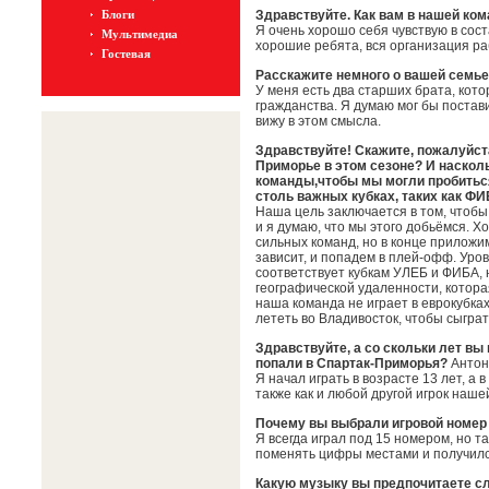
Блоги
Здравствуйте. Как вам в нашей ко
Я очень хорошо себя чувствую в сос
Мультимедиа
хорошие ребята, вся организация р
Гостевая
Расскажите немного о вашей семье
У меня есть два старших брата, кото
гражданства. Я думаю мог бы постави
вижу в этом смысла.
Здравствуйте! Скажите, пожалуйста
Приморье в этом сезоне? И наскол
команды,чтобы мы могли пробиться
столь важных кубках, таких как Ф
Наша цель заключается в том, чтобы 
и я думаю, что мы этого добьёмся. Х
сильных команд, но в конце приложим
зависит, и попадем в плей-офф. Уро
соответствует кубкам УЛЕБ и ФИБА, 
географической удаленности, котора
наша команда не играет в еврокубках
лететь во Владивосток, чтобы сыгра
Здравствуйте, а со скольки лет вы
попали в Спартак-Приморья?
Антон
Я начал играть в возрасте 13 лет, а 
также как и любой другой игрок наше
Почему вы выбрали игровой номер
Я всегда играл под 15 номером, но та
поменять цифры местами и получилс
Какую музыку вы предпочитаете 