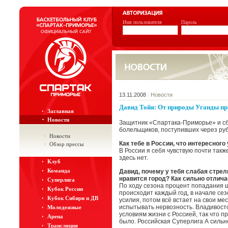
Имя пользователя
Пароль
13.11.2008
|
Новости
Давид Тойя: От природы Уганды пр
Заглавная
Новости
Защитник «Спартака-Приморье» и сб
болельщиков, поступивших через ру
Новости
Как тебе в России, что интересного
Обзор прессы
В России я себя чувствую почти такж
здесь нет.
Клуб
Команда
Давид, почему у тебя слабая стрел
нравится город? Как сильно отлича
Суперлига
По ходу сезона процент попадания ш
Кубок России
происходит каждый год, в начале с
Кубок Сибири и ДВ
усилия, потом всё встает на свои ме
испытывать нервозность. Владивосто
Молодежные
условиям жизни с Россией, так что п
Арена
было. Российская Суперлига А сильн
Трансляция