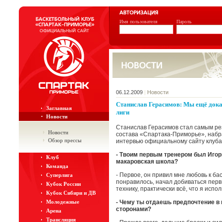
Имя пользователя
Пароль
06.12.2009
|
Новости
Станислав Герасимов: Мы ещё дока
Заглавная
лиги
Новости
Станислав Герасимов стал самым ре
Новости
состава «Спартака-Приморье», набра
Обзор прессы
интервью официальному сайту клуба
- Твоим первым тренером был Игорь
Клуб
макаровская школа?
Команда
- Первое, он привил мне любовь к бас
Суперлига
понравилось, начал добиваться перв
Кубок России
технику, практически всё, что я испо
Кубок Сибири и ДВ
Молодежные
- Чему ты отдаешь предпочтение в
сторонами?
Арена
Трансляция