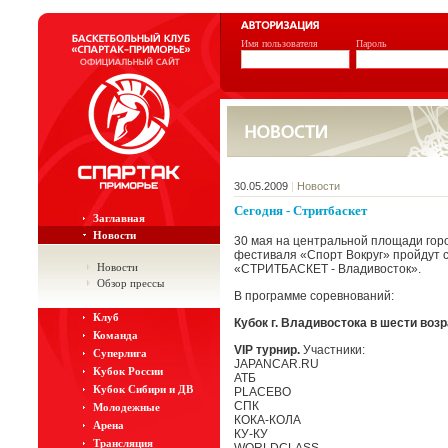
Имя пользователя
Пароль
30.05.2009
|
Новости
Сегодня - Стритбаскет
Заглавная
Новости
30 мая на центральной площади горо
фестиваля «Спорт Вокруг» пройдут 
Новости
«СТРИТБАСКЕТ - Владивосток».
Обзор прессы
В программе соревнований:
Клуб
Кубок г. Владивостока в шести воз
Команда
VIP турнир.
Участники:
Суперлига
JAPANCAR.RU
Кубок России
АТБ
Кубок Сибири и ДВ
PLACEBO
СПК
Молодежные
КОКА-КОЛА
Арена
КУ-КУ
Трансляция