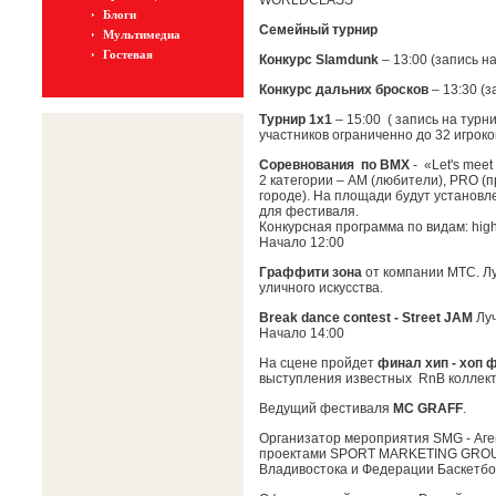
WORLDCLASS
Блоги
Семейный турнир
Мультимедиа
Гостевая
Конкурс Slamdunk
– 13:00 (запись на
Конкурс дальних бросков
– 13:30 (з
Турнир 1х1
– 15:00 ( запись на турни
участников ограниченно до 32 игроко
Соревнования по BMX
- «Let's meet
2 категории – AM (любители), PRO (
городе). На площади будут установ
для фестиваля.
Конкурсная программа по видам: highes
Начало 12:00
Граффити зона
от компании МТС. Л
уличного искусства.
Break dance contest - Street JAM
Луч
Начало 14:00
На сцене пройдет
финал хип - хоп 
выступления известных RnB коллект
Ведущий фестиваля
MC GRAFF
.
Организатор мероприятия SMG - Аге
проектами SPORT MARKETING GROUP
Владивостока и Федерации Баскетбо