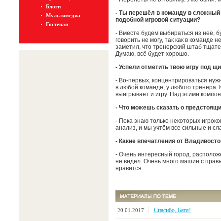
Блоги
- Ты перешёл в команду в сложный
Мультимедиа
подобной игровой ситуации?
Гостевая
- Вместе будем выбираться из неё, б
говорить не могу, так как в команде н
заметил, что тренерский штаб тщате
Думаю, всё будет хорошо.
- Успели отметить твою игру под щ
- Во-первых, концентрироваться нуж
в любой команде, у любого тренера. 
выигрывает и игру. Над этими компо
- Что можешь сказать о предстоящ
- Пока знаю только некоторых игроко
анализ, и мы учтём все сильные и с
- Какие впечатления от Владивосто
- Очень интересный город, расположе
не видел. Очень много машин с правы
нравится.
Спасибо, Батя!
20.01.2017