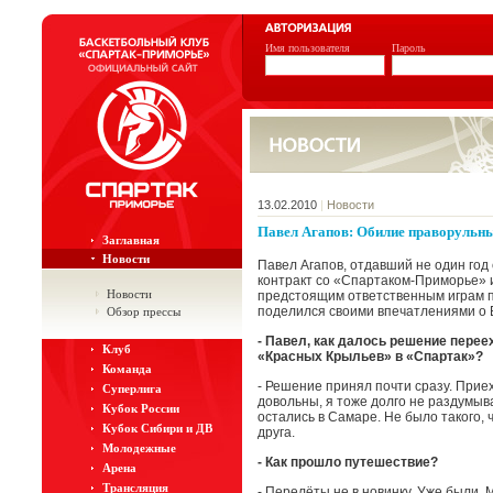
Имя пользователя
Пароль
13.02.2010
|
Новости
Павел Агапов: Обилие праворульн
Заглавная
Новости
Павел Агапов, отдавший не один год
контракт со «Спартаком-Приморье» и
Новости
предстоящим ответственным играм пр
поделился своими впечатлениями о 
Обзор прессы
- Павел, как далось решение перее
Клуб
«Красных Крыльев» в «Спартак»?
Команда
- Решение принял почти сразу. Прие
Суперлига
довольны, я тоже долго не раздумыва
Кубок России
остались в Самаре. Не было такого, 
Кубок Сибири и ДВ
друга.
Молодежные
- Как прошло путешествие?
Арена
Трансляция
- Перелёты не в новинку. Уже были. 