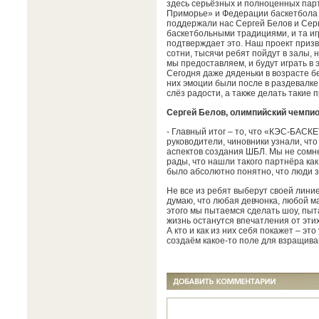
здесь серьёзных и полноценных парт
Приморье» и Федерации баскетбола 
поддержали нас Сергей Белов и Серг
баскетбольными традициями, и та иг
подтверждает это. Наш проект призв
сотни, тысячи ребят пойдут в залы, н
мы предоставляем, и будут играть в э
Сегодня даже дяденьки в возрасте бе
них эмоции были после в раздевалке!.
слёз радости, а также делать такие 
Сергей Белов, олимпийский чемпи
- Главный итог – то, что «КЭС-БАСК
руководители, чиновники узнали, что
аспектов создания ШБЛ. Мы не сомне
рады, что нашли такого партнёра ка
было абсолютно понятно, что люди з
Не все из ребят выберут своей линией
думаю, что любая девчонка, любой ма
этого мы пытаемся сделать шоу, пыт
жизнь останутся впечатления от эти
А кто и как из них себя покажет – это
создаём какое-то поле для взращиван