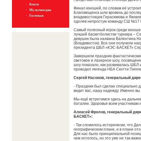
Блоги
Финал юношей, по словам её устроит
Мультимедиа
Благовещенск шли вровень до послед
Гостевая
владивостокцев Герасимова и Яковле
одолев непростую команду СШ №17 Бла
Самый полезный игрок среди юношей
лучшей баскетболистки турнира – С
девушек была названа Валентина На
(Владивосток). Все они получили наг
президента ШБЛ «КЭС-БАСКЕТ» Сер
Завершили праздник фантастические
световое и лазерное шоу, посвящен
шоу показало, как развивалась ШБЛ 
проводил легенда НБА Скотти Пиппе
Сергей Насонов, генеральный дире
- Праздник был сделан специально 
видит вас, нашу надежду. Именно вы
Мы ещё встретимся здесь на дальне
баталии. Здоровья всем участникам 
Алексей Фролов, генеральный дире
БАСКЕТ»:
- Так сложилось исторически, что Да
географическом плане, и в плане от
Для нас было принципиальной позици
чем хотелось, но это уже не так важ