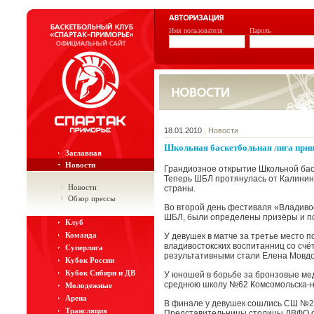
Имя пользователя
Пароль
18.01.2010
|
Новости
Школьная баскетбольная лига при
Заглавная
Новости
Грандиозное открытие Школьной бас
Теперь ШБЛ протянулась от Калининг
Новости
страны.
Обзор прессы
Во второй день фестиваля «Владиво
ШБЛ, были определены призёры и п
Клуб
Команда
У девушек в матче за третье место
владивостокских воспитанниц со счётом
Суперлига
результативными стали Елена Мовдо
Кубок России
Кубок Сибири и ДВ
У юношей в борьбе за бронзовые м
среднюю школу №62 Комсомольска-на-А
Молодежные
Арена
В финале у девушек сошлись СШ №2
Трансляция
Представительницы столицы ДВФО оказ