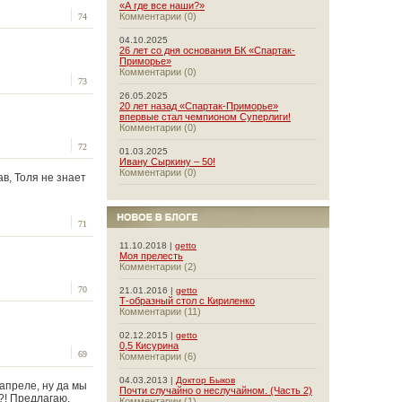
«А где все наши?»
Комментарии (0)
74
04.10.2025
26 лет со дня основания БК «Спартак-
Приморье»
Комментарии (0)
73
26.05.2025
20 лет назад «Спартак-Приморье»
впервые стал чемпионом Суперлиги!
Комментарии (0)
72
01.03.2025
Ивану Сыркину – 50!
Комментарии (0)
ав, Толя не знает
71
11.10.2018 |
getto
Моя прелесть
Комментарии (2)
70
21.01.2016 |
getto
Т-образный стол с Кириленко
Комментарии (11)
02.12.2015 |
getto
0,5 Кисурина
69
Комментарии (6)
04.03.2013 |
Доктор Быков
-апреле, ну да мы
Почти случайно о неслучайном. (Часть 2)
?! Предлагаю,
Комментарии (1)