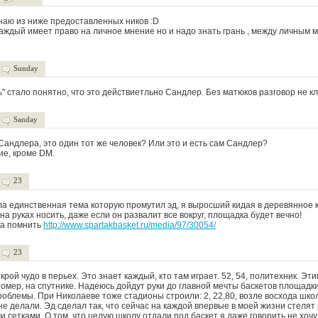
наю из ниже предоставленных ников :D
каждый имеет право на личное мнение но и надо знать грань , между личным м
Sunday
" стало понятно, что это действиетльно Сандлер. Без матюков разговор не кл
Sanday
 Сандлера, это один тот же человек? Или это и есть сам Сандлер?
ие, кроме DM.
23
ла единственная тема которую промутил эд, я выросший кидая в деревянное к
 на руках носить, даже если он развалит все вокруг, площадка будет вечно!
ка помнить
http://www.spartakbasket.ru/media/97/30054/
23
ткрой чудо в перьех. Это знает каждый, кто там играет. 52, 54, политехник. Эти
омер, на спутнике. Надеюсь дойдут руки до главной мечты баскетов площадки
роблемы. При Николаеве тоже стадионы строили: 2, 22,80, возле восхода школ
не делали. Эд сделал так, что сейчас на каждой впервые в моей жизни стелят
 сетками. О том, что целую школу отдали под баскет я даже говорить не хочу,