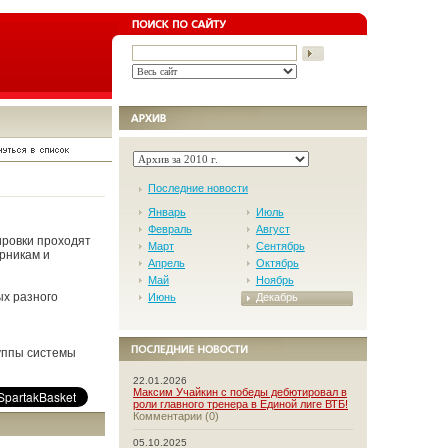
Последние новости
Январь
Июль
Февраль
Август
ировки проходят
Март
Сентябрь
орникам и
Апрель
Октябрь
Май
Ноябрь
ых разного
Июнь
Декабрь
руппы системы
22.01.2026
Максим Учайкин с победы дебютировал в
роли главного тренера в Единой лиге ВТБ!
Комментарии (0)
05.10.2025