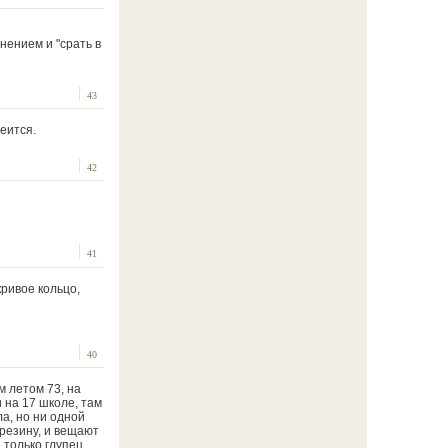
нением и "срать в
43
еится.
42
41
ривое кольцо,
40
м летом 73, на
 на 17 школе, там
а, но ни одной
 резину, и вещают
 только глупец