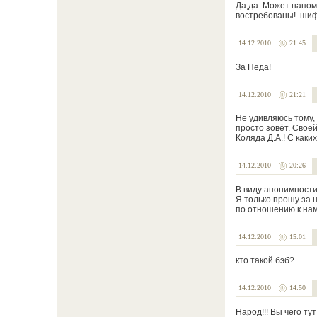
Да,да. Может напомн
востребованы! шифр
14.12.2010
21:45
За Педа!
14.12.2010
21:21
Не удивляюсь тому, 
просто зовёт. Своей
Коляда Д.А.! С каки
14.12.2010
20:26
В виду анонимности 
Я только прошу за 
по отношению к нам
14.12.2010
15:01
кто такой бэб?
14.12.2010
14:50
Народ!!! Вы чего ту