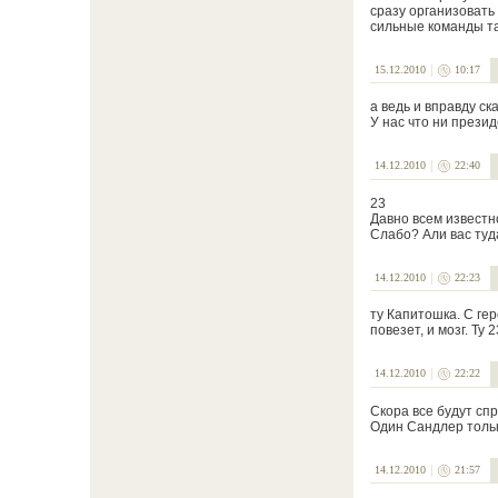
сразу организовать 
сильные команды та
15.12.2010
10:17
а ведь и вправду ска
У нас что ни презид
14.12.2010
22:40
23
Давно всем известно
Слабо? Али вас туд
14.12.2010
22:23
ту Капитошка. С ге
повезет, и мозг. Ту
14.12.2010
22:22
Скора все будут спр
Один Сандлер тольк
14.12.2010
21:57