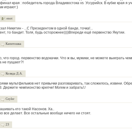
финал края : победитель города Владивостока vs Уссурийск. В кубке края я у
м играют:)
enot
зал Никитин - ...С Президентом в одной банде, точка!...
ент, то бандит. Толя, будь осторожнее))))Впереди ещё первенство Якутии.
Капитошка
, что город- первенство водокачки. Что ж вы, мужики, не можете выиграть че
а не пущают?!
Коляда Д.А.
роями мультфильмов нет привычки разговаривать, так сложилось, извини. Обре
 23. Держите чемпионство крепче! Могем и забрать!:/
Ceyler
ашивать кто такой Насонов. Ха..
о все делает. Все остальные вообще ничего ни стоят.
23