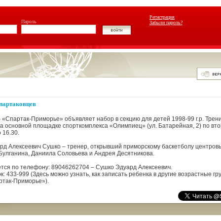
Регистрация
Пароль
Забыли пароль?
партаковцев
 «Спартак-Приморье» объявляет набор в секцию для детей 1998-99 г.р. Трен
на основной площадке спорткомплекса «Олимпиец» (ул. Батарейная, 2) по вт
 16.30.
рд Алексеевич Сушко – тренер, открывший приморскому баскетболу центров
Булганина, Даниила Соловьева и Андрея Десятникова.
тся по телефону: 89046262704 – Сушко Эдуард Алексеевич.
: 433-999 (Здесь можно узнать, как записать ребенка в другие возрастные г
ртак-Приморье»).