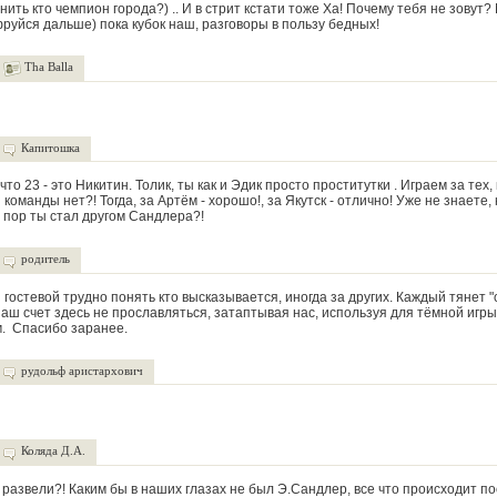
ить кто чемпион города?) .. И в стрит кстати тоже Ха! Почему тебя не зовут?
уйся дальше) пока кубок наш, разговоры в пользу бедных!
Tha Balla
Капитошка
что 23 - это Никитин. Толик, ты как и Эдик просто проститутки . Играем за тех,
 команды нет?! Тогда, за Артём - хорошо!, за Якутск - отлично! Уже не знаете,
х пор ты стал другом Сандлера?!
родитель
гостевой трудно понять кто высказывается, иногда за других. Каждый тянет "
наш счет здесь не прославляться, затаптывая нас, используя для тёмной игры
. Спасибо заранее.
рудольф аристархович
Коляда Д.А.
т развели?! Каким бы в наших глазах не был Э.Сандлер, все что происходит п