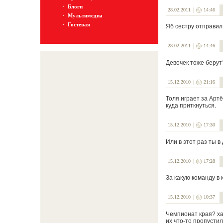
Блоги
28.02.2011
14:46
Мультимедиа
Гостевая
Яб сестру отправил
28.02.2011
14:46
Девочек тоже берут
15.12.2010
21:16
Толя играет за Артё
куда приткнуться.
15.12.2010
17:30
Или в этот раз ты в
15.12.2010
17:28
За какую команду в 
15.12.2010
10:37
Чемпионат края? ха-
их что-то пропусти