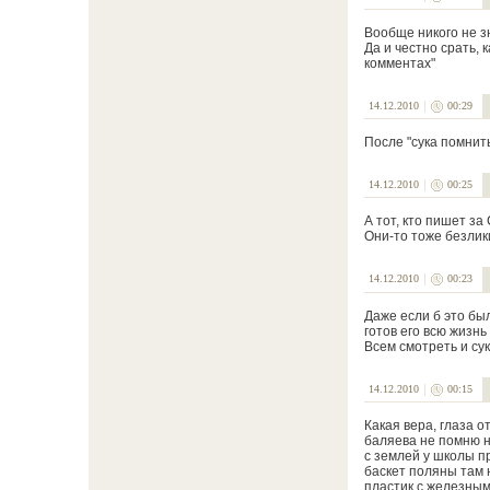
Вообще никого не з
Да и честно срать, 
комментах"
14.12.2010
00:29
После "сука помнить
14.12.2010
00:25
А тот, кто пишет за
Они-то тоже безлик
14.12.2010
00:23
Даже если б это бы
готов его всю жизнь
Всем смотреть и су
14.12.2010
00:15
Какая вера, глаза о
баляева не помню н
с землей у школы п
баскет поляны там 
пластик с железными