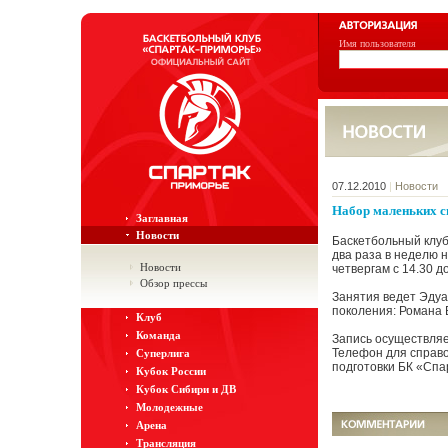
Имя пользователя
07.12.2010
|
Новости
Набор маленьких с
Заглавная
Новости
Баскетбольный клуб
два раза в неделю 
Новости
четвергам с 14.30 до
Обзор прессы
Занятия ведет Эдуа
поколения: Романа 
Клуб
Команда
Запись осуществляе
Телефон для справок
Суперлига
подготовки БК «Спа
Кубок России
Кубок Сибири и ДВ
Молодежные
Арена
Трансляция