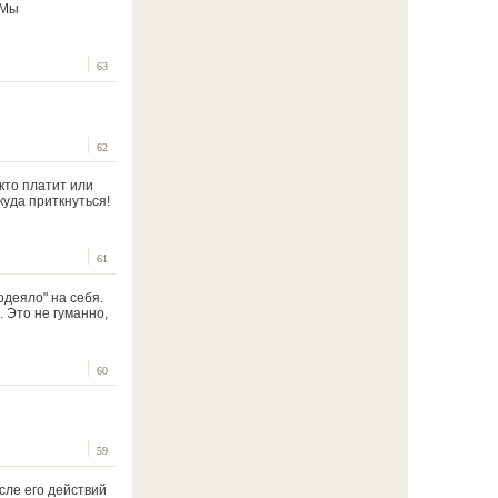
 Мы
63
62
 кто платит или
 куда приткнуться!
61
одеяло" на себя.
. Это не гуманно,
60
59
осле его действий