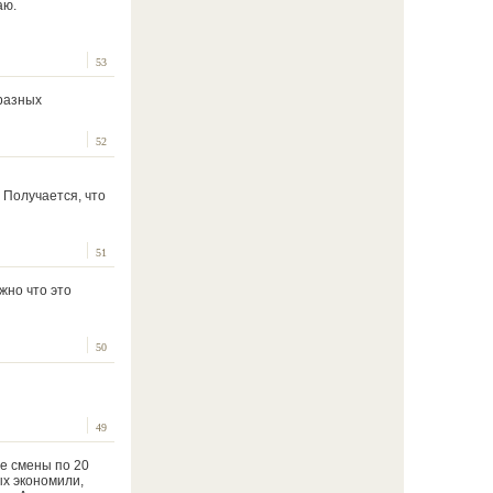
аю.
53
 разных
52
 Получается, что
51
жно что это
50
49
ве смены по 20
ых экономили,