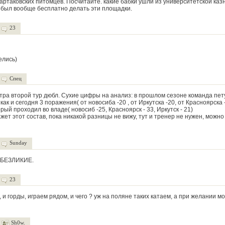
ртаковских питомцев. Посчитайте. какие бабки ушли из университетской казны
 был вообще бесплатно делать эти площадки.
23
елись)
Спец
тра второй тур дюбл. Сухие цифры на анализ: в прошлом сезоне команда пет
как и сегодня 3 поражения( от новосиба -20 , от Иркутска -20, от Красноярска -
рый проходил во владе( новосиб -25, Красноярск - 33, Иркутск - 21)
ет этот состав, пока никакой разницы не вижу, тут и тренер не нужен, можно
Sunday
 БЕЗЛИКИЕ.
23
, и горды, играем рядом, и чего ? уж на поляне таких катаем, а при желании м
Sh0w.