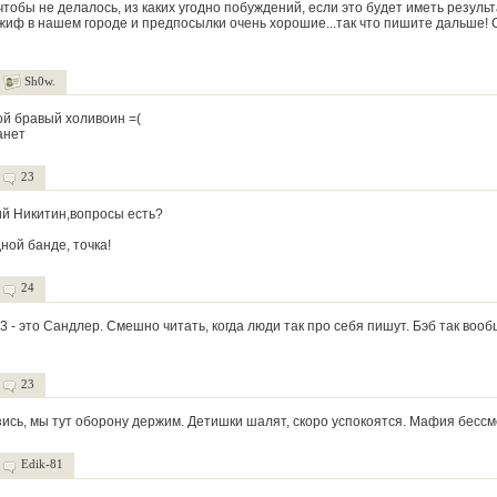
чтобы не делалось, из каких угодно побуждений, если это будет иметь результа
жиф в нашем городе и предпосылки очень хорошие...так что пишите дальше! 
Sh0w.
ой бравый холивоин =(
анет
23
ий Никитин,вопросы есть?
ной банде, точка!
24
3 - это Сандлер. Смешно читать, когда люди так про себя пишут. Бэб так воо
23
зись, мы тут оборону держим. Детишки шалят, скоро успокоятся. Мафия бессм
Edik-81