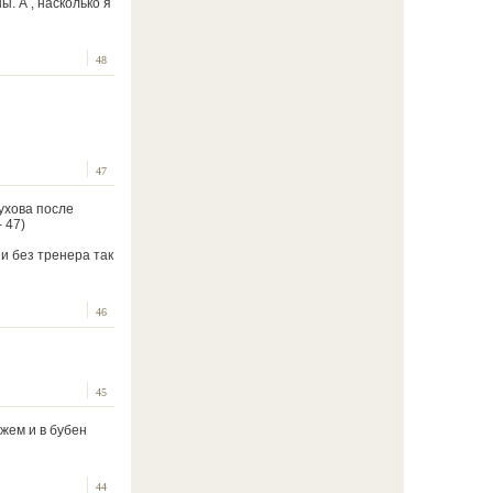
. А , насколько я
48
47
ухова после
 47)
 и без тренера так
46
45
ожем и в бубен
44