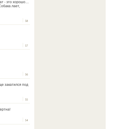
т - это хорошо....
Собака лает,
58
57
56
бще закатился под
55
ертна!
54