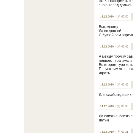
чтобы накормить спа
знаю, город должен
14.12.2010
00:50
Выходному
Да всеровно!
С буквой сам опред
14.12.2010
00:42
А между прочим зав
первого тура имела 
Во втором туре кото
Посмотрим что покаж
играть.
14.12.2010
00:42
Для слабовидящих.
14.12.2010
00:35
Да близкие, близкие
дать))
14.12.2010
00:31