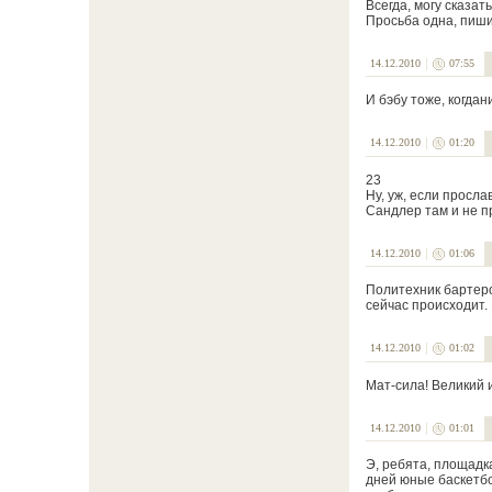
Всегда, могу сказат
Просьба одна, пиши
14.12.2010
07:55
И бэбу тоже, когдан
14.12.2010
01:20
23
Ну, уж, если просл
Сандлер там и не п
14.12.2010
01:06
Политехник бартером
сейчас происходит.
14.12.2010
01:02
Мат-сила! Великий и
14.12.2010
01:01
Э, ребята, площадк
дней юные баскетбо