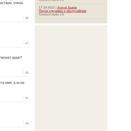
частвую, очень
17.10.2012 |
Доктор Быков
Почти случайно о неслучайном
Комментарии (4)
68
67
мпионат края?
66
ти имя, а если
65
64