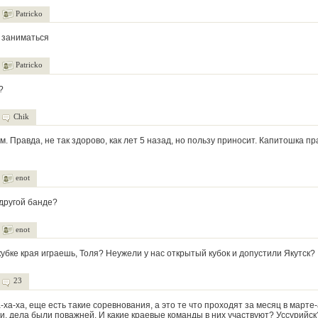
Patricko
 заниматься
Patricko
?
Chik
м. Правда, не так здорово, как лет 5 назад, но пользу приносит. Капитошка пр
enot
 другой банде?
enot
кубке края играешь, Толя? Неужели у нас открытый кубок и допустили Якутск?
23
ха-ха, еще есть такие соревнования, а это те что проходят за месяц в марте
ли, дела были поважней. И какие краевые команды в них участвуют? Уссурийск