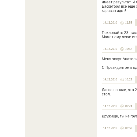
имеет результат. И 
Баскетбол все еще 
караван идет!
14.12.2010
12:55
Похлопайте 23, так
Может ему легче ст
14.12.2010
10:57
Меня зовут Анатол
С Президентом в од
14.12.2010
10:25
Давно поняли, что 2
стол.
14.12.2010
09:24
Дружище, ты не гру
14.12.2010
08:50