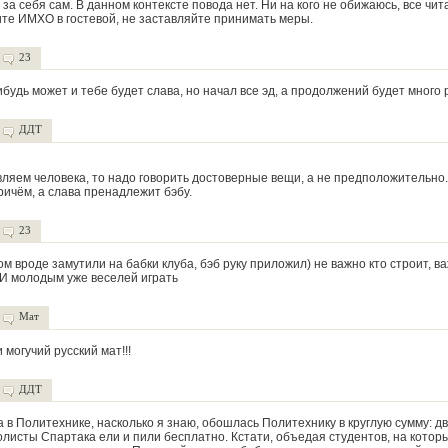
ь за себя сам. В данном контексте повода нет. Ни на кого не обижаюсь, все чит
те ИМХО в гостевой, не заставляйте принимать меры.
23
ибудь может и тебе будет слава, но начал все эд, а продолжений будет много
ДДТ
авляем человека, то надо говорить достоверные вещи, а не предположительно.
ричём, а слава пренадлежит бэбу.
23
 вроде замутили на бабки клуба, бэб руку приложил) не важно кто строит, ва
 И молодым уже веселей играть
Мат
 могучий русский мат!!!
ДДТ
а в Политехнике, насколько я знаю, обошлась Политехнику в круглую сумму: д
листы Спартака ели и пили бесплатно. Кстати, объедая студентов, на котор