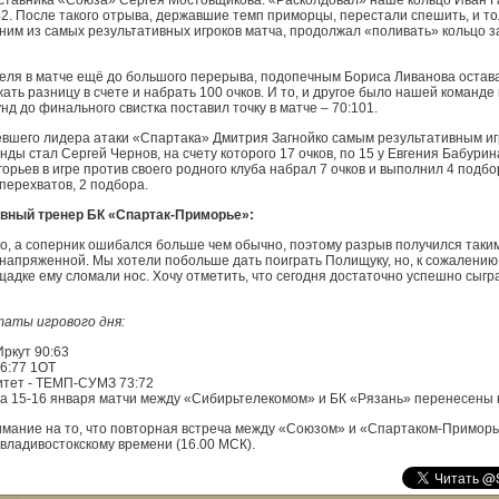
ставника «Союза» Сергея Мостовщикова. «Расколдовал» наше кольцо Иван Г
:42. После такого отрыва, державшие темп приморцы, перестали спешить, и то
ним из самых результативных игроков матча, продолжал «поливать» кольцо з
ля в матче ещё до большого перерыва, подопечным Бориса Ливанова остав
ать разницу в счете и набрать 100 очков. И то, и другое было нашей команде
нд до финального свистка поставил точку в матче – 70:101.
евшего лидера атаки «Спартака» Дмитрия Загнойко самым результативным иг
ды стал Сергей Чернов, на счету которого 17 очков, по 15 у Евгения Бабури
орьев в игре против своего родного клуба набрал 7 очков и выполнил 4 подбо
 перехватов, 2 подбора.
авный тренер БК «Спартак-Приморье»:
о, а соперник ошибался больше чем обычно, поэтому разрыв получился таким
напряженной. Мы хотели побольше дать поиграть Полищуку, но, к сожалению,
адке ему сломали нос. Хочу отметить, что сегодня достаточно успешно сыгр
аты игрового дня:
Иркут 90:63
76:77 1ОТ
итет - ТЕМП-СУМЗ 73:72
 15-16 января матчи между «Сибирьтелекомом» и БК «Рязань» перенесены 
мание на то, что повторная встреча между «Союзом» и «Спартаком-Приморь
 владивостокскому времени (16.00 МСК).