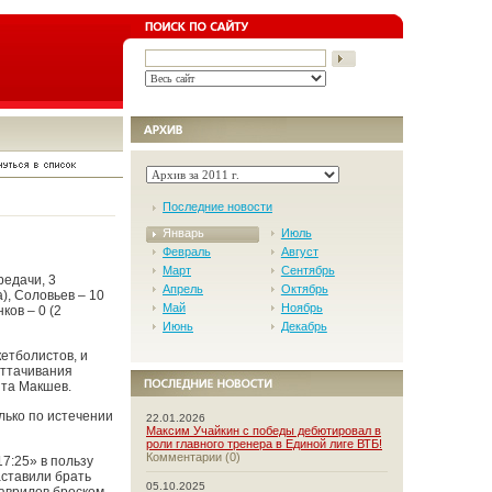
Последние новости
Январь
Июль
Февраль
Август
Март
Сентябрь
редачи, 3
Апрель
Октябрь
а), Соловьев – 10
Май
Ноябрь
ков – 0 (2
Июнь
Декабрь
етболистов, и
оттачивания
ита Макшев.
лько по истечении
22.01.2026
Максим Учайкин с победы дебютировал в
роли главного тренера в Единой лиге ВТБ!
Комментарии (0)
7:25» в пользу
аставили брать
05.10.2025