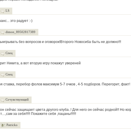
LS
нс... это радует :-)
dimon_89502817389
выигрывать без вопросов и оговорок!Второго Новосиба быть не должно!!!
Спец
ит Никита, а вот вторую игру покажут увереней
Спец
оя ставка, перебор фолов максимум 5-7 очков , 4-5 подборов. Перегорит, факт
Сочувствующий
он сейчас защищает цвета другого клуба..! Для него он сейчас родной!! Но ког
...,сам за себя!!!!! Покажите себя ,пацаны!!!!!!
Patricko