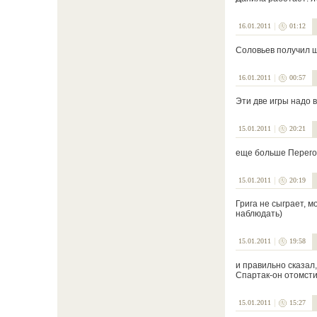
16.01.2011
01:12
Соловьев получил ша
16.01.2011
00:57
Эти две игры надо 
15.01.2011
20:21
еще больше Перегор
15.01.2011
20:19
Грига не сыграет, м
наблюдать)
15.01.2011
19:58
и правильно сказал,
Спартак-он отомстит.
15.01.2011
15:27