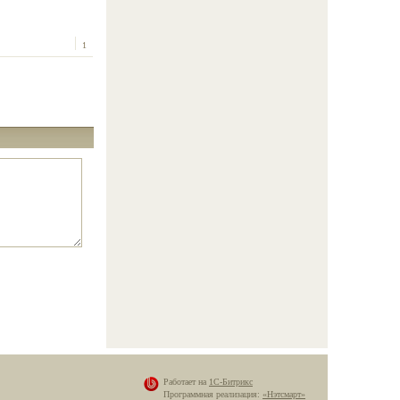
1
Работает на
1С-Битрикс
Программная реализация:
«Нэтсмарт»