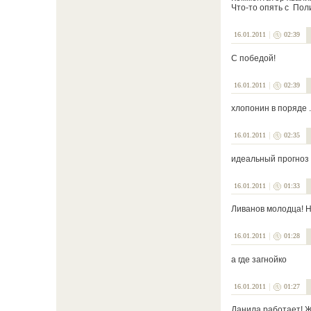
Что-то опять с Пол
16.01.2011
02:39
С победой!
16.01.2011
02:39
хлопонин в поряде .
16.01.2011
02:35
идеальный прогноз 
16.01.2011
01:33
Ливанов молодца! Н
16.01.2011
01:28
а где загнойко
16.01.2011
01:27
Данила работает! 