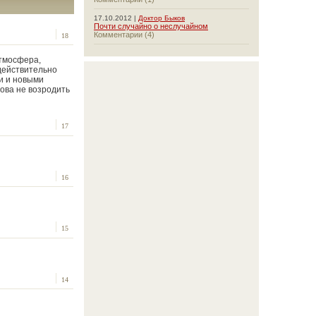
17.10.2012 |
Доктор Быков
Почти случайно о неслучайном
Комментарии (4)
18
атмосфера,
 действительно
и и новыми
ова не возродить
17
16
15
14