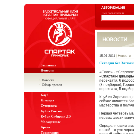
Имя пользователя
15.01.2011
|
Новости
Сегодня без Загной
Заглавная
Новости
«Союз» - «Спарта
«Спартак-Приморь
Новости
перехвата, 6 подбор
(8 подборов), Гордее
Обзор прессы
перехвата, 5 подбор
Клуб
Клуб из Заречного,
Команда
сейчас является ба
мастерства и получ
Суперлига
Кубок России
Первая четверть ма
Кубок Сибири и ДВ
первых шести минут
Молодежные
Определяющим в мат
Арена
гостей, то уже чере
Трансляция