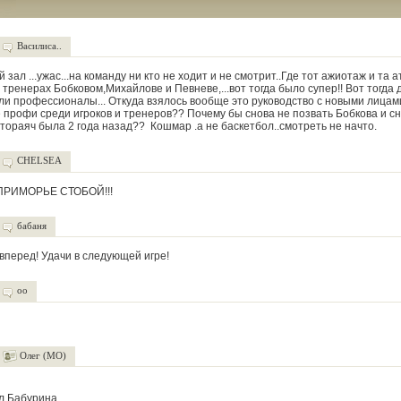
Василиса..
й зал ...ужас...на команду ни кто не ходит и не смотрит..Где тот ажиотаж и та 
 тренерах Бобковом,Михайлове и Певневе,...вот тогда было супер!! Вот тогда
ли профессионалы... Откуда взялось вообще это руководство с новыми лицам
профи среди игроков и тренеров?? Почему бы снова не позвать Бобкова и сн
отораяч была 2 года назад?? Кошмар .а не баскетбол..смотреть не начто.
CHELSEA
ПРИМОРЬЕ СТОБОЙ!!!
бабаня
вперед! Удачи в следующей игре!
оо
Олег (МО)
л Бабурина.