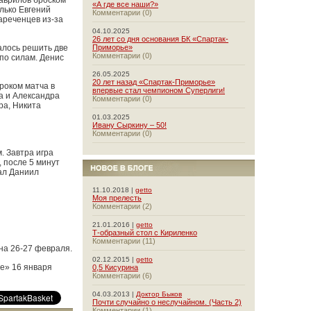
аврилов броском
«А где все наши?»
лько Евгений
Комментарии (0)
ареченцев из-за
04.10.2025
26 лет со дня основания БК «Спартак-
алось решить две
Приморье»
Комментарии (0)
 по силам. Денис
26.05.2025
20 лет назад «Спартак-Приморье»
роком матча в
впервые стал чемпионом Суперлиги!
на и Александра
Комментарии (0)
ра, Никита
01.03.2025
Ивану Сыркину – 50!
Комментарии (0)
. Завтра игра
 после 5 минут
ал Даниил
11.10.2018 |
getto
Моя прелесть
Комментарии (2)
21.01.2016 |
getto
Т-образный стол с Кириленко
Комментарии (11)
на 26-27 февраля.
02.12.2015 |
getto
е» 16 января
0,5 Кисурина
Комментарии (6)
04.03.2013 |
Доктор Быков
Почти случайно о неслучайном. (Часть 2)
Комментарии (1)