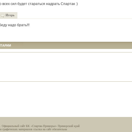
зо всех сил будет стараться надрать Спартак :)
Игорь
беду надо брать!!!
. Официальный сайт БК «Спартак-Приморье» Приморский край
и графических материалов ссылка на сайт обязательна