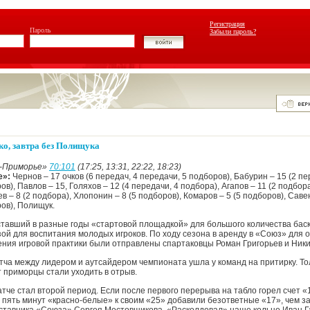
Регистрация
Пароль
Забыли пароль?
ко, завтра без Полищука
к-Приморье»
70:101
(17:25, 13:31, 22:22, 18:23)
е»:
Чернов – 17 очков (6 передач, 4 передачи, 5 подборов), Бабурин – 15 (2 пе
ов), Павлов – 15, Голяхов – 12 (4 передачи, 4 подбора), Агапов – 11 (2 подбор
в – 8 (2 подбора), Хлопонин – 8 (5 подборов), Комаров – 5 (5 подборов), Савен
ов), Полищук.
 ставший в разные годы «стартовой площадкой» для большого количества баск
зой для воспитания молодых игроков. По ходу сезона в аренду в «Союз» для 
ения игровой практики были отправлены спартаковцы Роман Григорьев и Ник
тча между лидером и аутсайдером чемпионата ушла у команд на притирку. То
 приморцы стали уходить в отрыв.
че стал второй период. Если после первого перерыва на табло горел счет «1
з пять минут «красно-белые» к своим «25» добавили безответные «17», чем з