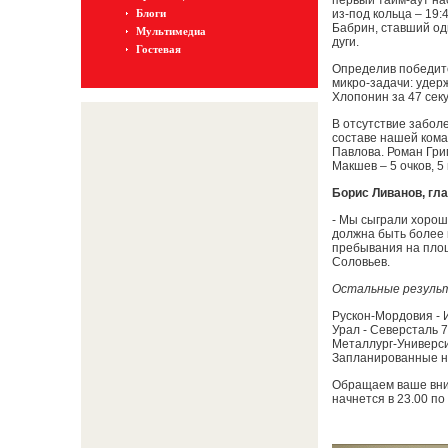
первый тайм-аут на
Блоги
из-под кольца – 19
Бабрин, ставший од
Мультимедиа
дуги.
Гостевая
Определив победите
микро-задачи: удерж
Хлопонин за 47 секу
В отсутствие забол
составе нашей коман
Павлова. Роман Григ
Макшев – 5 очков, 5
Борис Ливанов, гл
- Мы сыграли хорош
должна быть более 
пребывания на площ
Соловьев.
Остальные результ
Рускон-Мордовия - 
Урал - Северсталь 
Металлург-Универс
Запланированные на
Обращаем ваше вни
начнется в 23.00 по