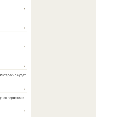
7
6
5
4
! Интересно будет
3
да он вернется в
2