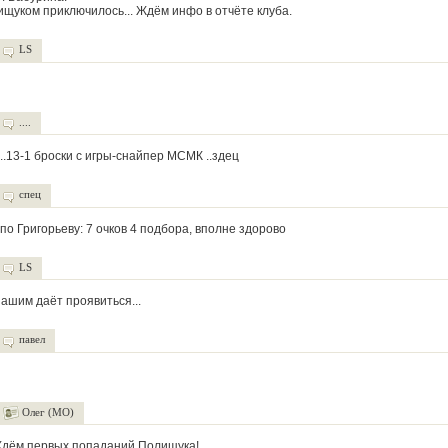
ищуком приключилось... Ждём инфо в отчёте клуба.
LS
....
..13-1 броски с игры-снайпер МСМК ..здец
спец
по Григорьеву: 7 очков 4 подбора, вполне здорово
LS
ашим даёт проявиться...
павел
Олег (МО)
Ждём первых попаданий Полищука!