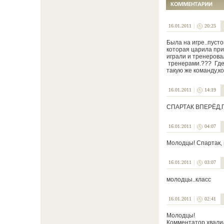
16.01.2011
20:25
Была на игре..пусто
которая царила при
играли и тренерова
тренерами.??? Где 
такую же команду,к
16.01.2011
14:19
СПАРТАК ВПЕРЁД,
16.01.2011
04:07
Молодцы! Спартак, 
16.01.2011
03:07
молодцы..класс
16.01.2011
02:41
Молодцы!
Комментатор хвали