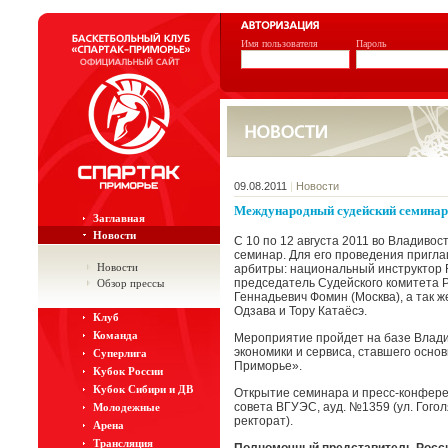
Имя пользователя
Пароль
09.08.2011
|
Новости
Международный судейский семинар
Заглавная
Новости
С 10 по 12 августа 2011 во Владиво
семинар. Для его проведения пригл
Новости
арбитры: национальный инструктор 
председатель Судейского комитета 
Обзор прессы
Геннадьевич Фомин (Москва), а так ж
Одзава и Тору Катаёсэ.
Клуб
Команда
Мероприятие пройдет на базе Влади
экономики и сервиса, ставшего осно
Суперлига
Приморье».
Кубок России
Кубок Сибири и ДВ
Открытие семинара и пресс-конференц
совета ВГУЭС, ауд. №1359 (ул. Гого
Молодежные
ректорат).
Арена
Трансляция