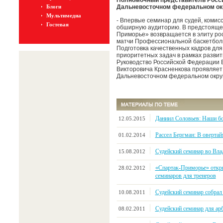
Полномочный представитель Росси
Блоги
Дальневосточном федеральном ок
Мультимедиа
- Впервые семинар для судей, комис
Гостевая
обширную аудиторию. В предстоящем
Приморье» возвращается в элиту рос
матчи Профессиональной баскетболь
Подготовка качественных кадров для
приоритетных задач в рамках развит
Руководство Российской Федерации 
Викторовича Красненкова проявляет 
Дальневосточном федеральном округ
Даниил Соловьев: Наши б
12.05.2015
Рассел Бергман: В овертай
01.02.2014
Судейский семинар во Вла
15.08.2012
«Спартак-Приморье» откры
28.02.2012
семинаров для тренеров
Судейский семинар собра
10.08.2011
Судейский семинар для арб
08.02.2011