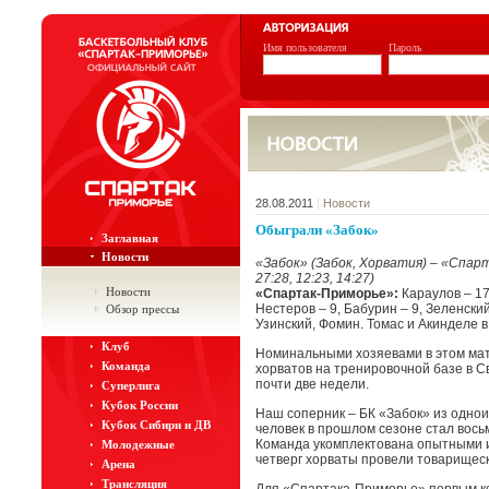
Имя пользователя
Пароль
28.08.2011
|
Новости
Обыграли «Забок»
Заглавная
Новости
«Забок» (Забок, Хорватия) – «Спарт
27:28, 12:23, 14:27)
Новости
«Спартак-Приморье»:
Караулов – 17,
Нестеров – 9, Бабурин – 9, Зеленский 
Обзор прессы
Узинский, Фомин. Томас и Акинделе в
Клуб
Номинальными хозяевами в этом ма
Команда
хорватов на тренировочной базе в С
почти две недели.
Суперлига
Кубок России
Наш соперник – БК «Забок» из однои
Кубок Сибири и ДВ
человек в прошлом сезоне стал вось
Команда укомплектована опытными и
Молодежные
четверг хорваты провели товарищеск
Арена
Трансляция