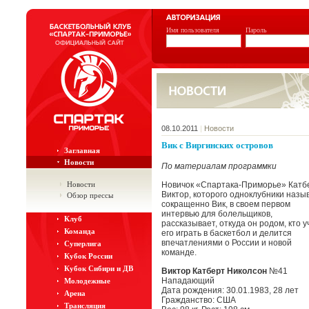
Имя пользователя
Пароль
08.10.2011
|
Новости
Вик с Виргинских островов
Заглавная
Новости
По материалам программки
Новости
Новичок «Спартака-Приморье» Катб
Виктор, которого одноклубники назы
Обзор прессы
сокращенно Вик, в своем первом
интервью для болельщиков,
Клуб
рассказывает, откуда он родом, кто у
Команда
его играть в баскетбол и делится
впечатлениями о России и новой
Суперлига
команде.
Кубок России
Кубок Сибири и ДВ
Виктор Катберт Николсон
№41
Нападающий
Молодежные
Дата рождения: 30.01.1983, 28 лет
Арена
Гражданство: США
Трансляция