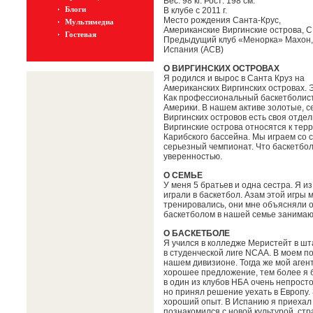
Вес: 98 кг. Рост: 198 см.
Блоги
В клубе с 2011 г.
Место рождения Санта-Крус,
Мультимедиа
Американские Виргинские острова, 
Гостевая
Предыдущий клуб «Менорка» Махон,
Испания (ACB)
О ВИРГИНСКИХ ОСТРОВАХ
Я родился и вырос в Санта Круз на
Американских Виргинских островах. Э
Как профессиональный баскетболист
Америки. В нашем активе золотые, 
Виргинских островов есть своя отде
Виргинские острова относятся к тер
Карибского бассейна. Мы играем со 
серьезный чемпионат. Что баскетбол 
уверенностью.
О СЕМЬЕ
У меня 5 братьев и одна сестра. Я и
играли в баскетбол. Азам этой игры 
тренировались, они мне объясняли о
баскетболом в нашей семье занимаюс
О БАСКЕТБОЛЕ
Я учился в колледже Меристейт в шт
в студенческой лиге NCAA. В моем п
нашем дивизионе. Тогда же мой аген
хорошее предложение, тем более я б
в один из клубов НБА очень непросто
но принял решение уехать в Европу. 
хороший опыт. В Испанию я приехал
познакомился с новой культурой, ст