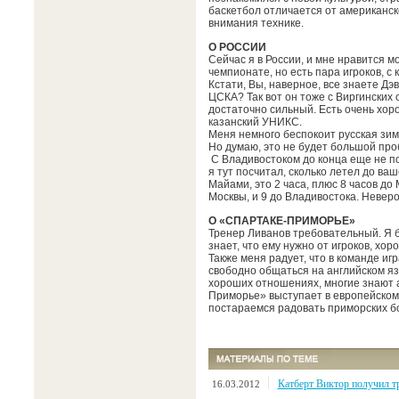
баскетбол отличается от американск
внимания технике.
О РОССИИ
Сейчас я в России, и мне нравится м
чемпионате, но есть пара игроков, с
Кстати, Вы, наверное, все знаете Дэ
ЦСКА? Так вот он тоже с Виргинских
достаточно сильный. Есть очень хор
казанский УНИКС.
Меня немного беспокоит русская зима
Но думаю, это не будет большой про
С Владивостоком до конца еще не поз
я тут посчитал, сколько летел до ваш
Майами, это 2 часа, плюс 8 часов до 
Москвы, и 9 до Владивостока. Неверо
О «СПАРТАКЕ-ПРИМОРЬЕ»
Тренер Ливанов требовательный. Я бы 
знает, что ему нужно от игроков, хо
Также меня радует, что в команде иг
свободно общаться на английском яз
хороших отношениях, многие знают а
Приморье» выступает в европейском 
постараемся радовать приморских б
Катберт Виктор получил т
16.03.2012