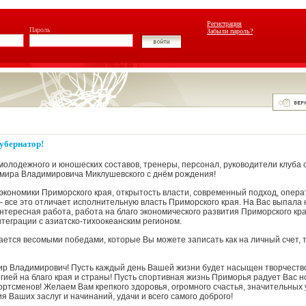
Регистрация
Пароль
Забыли пароль?
убернатор!
 молодежного и юношеских составов, тренеры, персонал, руководители клуба 
мира Владимировича Миклушевского с днём рождения!
экономики Приморского края, открытость власти, современный подход, опера
 все это отличает исполнительную власть Приморского края. На Вас выпала 
интересная работа, работа на благо экономического развития Приморского кра
нтеграции с азиатско-тихоокеанским регионом.
ается весомыми победами, которые Вы можете записать как на личный счет, та
р Владимирович! Пусть каждый день Вашей жизни будет насыщен творчеств
гией на благо края и страны! Пусть спортивная жизнь Приморья радует Вас 
ртсменов! Желаем Вам крепкого здоровья, огромного счастья, значительных 
 Ваших заслуг и начинаний, удачи и всего самого доброго!