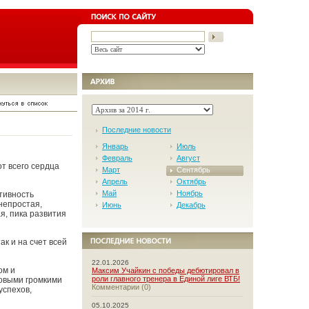
Последние новости
Январь
Июль
Февраль
Август
от всего сердца
Март
Сентябрь
Апрель
Октябрь
Май
Ноябрь
тивность
непростая,
Июнь
Декабрь
я, пика развития
к и на счет всей
22.01.2026
ом и
Максим Учайкин с победы дебютировал в
роли главного тренера в Единой лиге ВТБ!
новыми громкими
Комментарии (0)
успехов,
05.10.2025