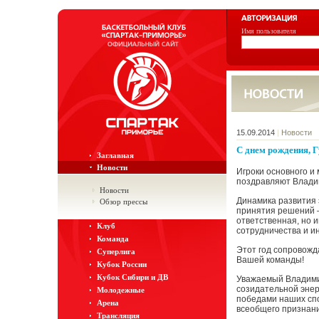
Имя пользователя
15.09.2014
|
Новости
C днем рождения, Г
Заглавная
Новости
Игроки основного и
поздравляют Влади
Новости
Динамика развития 
Обзор прессы
принятия решений –
ответственная, но 
Клуб
сотрудничества и и
Команда
Этот год сопровожд
Суперлига
Вашей команды!
Кубок России
Кубок Сибири и ДВ
Уважаемый Владими
созидательной энер
Молодежные
победами наших спо
Арена
всеобщего признания
Трансляция