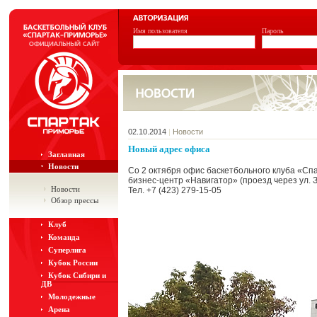
Имя пользователя
Пароль
02.10.2014
|
Новости
Новый адрес офиса
Заглавная
Новости
Со 2 октября офис баскетбольного клуба «Спар
бизнес-центр «Навигатор» (проезд через ул. 
Новости
Тел. +7 (423) 279-15-05
Обзор прессы
Клуб
Команда
Суперлига
Кубок России
Кубок Сибири и
ДВ
Молодежные
Арена