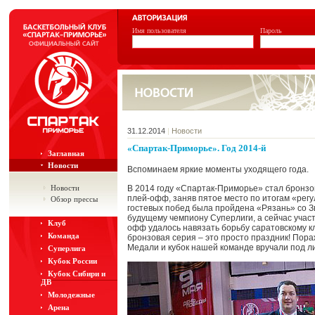
Имя пользователя
Пароль
31.12.2014
|
Новости
«Спартак-Приморье». Год 2014-й
Заглавная
Новости
Вспоминаем яркие моменты уходящего года.
Новости
В 2014 году «Спартак-Приморье» стал бронзо
плей-офф, заняв пятое место по итогам «рег
Обзор прессы
гостевых побед была пройдена «Рязань» со 
будущему чемпиону Суперлиги, а сейчас участ
Клуб
офф удалось навязать борьбу саратовскому к
Команда
бронзовая серия – это просто праздник! Пора
Медали и кубок нашей команде вручали под л
Суперлига
Кубок России
Кубок Сибири и
ДВ
Молодежные
Арена