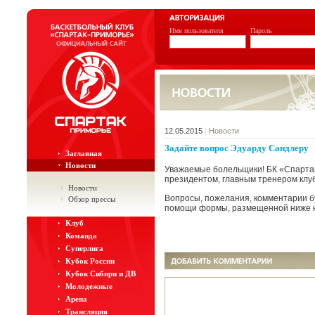
Имя пользователя
Пароль
12.05.2015
|
Новости
Задайте вопрос Эдуарду Сандлеру
Заглавная
Новости
Уважаемые болельщики! БК «Спарта
президентом, главным тренером кл
Новости
Вопросы, пожелания, комментарии б
Обзор прессы
помощи формы, размещенной ниже н
Клуб
Команда
Суперлига
Кубок России
Кубок Сибири и ДВ
Молодежные
Арена
Трансляция