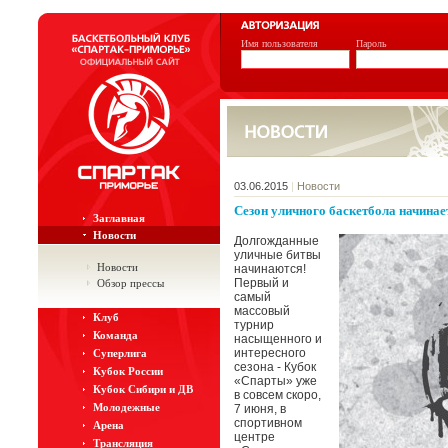
Имя пользователя
Пароль
03.06.2015
|
Новости
Сезон уличного баскетбола начинае
Заглавная
Новости
Долгожданные
уличные битвы
Новости
начинаются!
Первый и
Обзор прессы
самый
массовый
Клуб
турнир
Команда
насыщенного и
интересного
Суперлига
сезона - Кубок
Кубок России
«Спарты» уже
Кубок Сибири и ДВ
в совсем скоро,
Молодежные
7 июня, в
спортивном
Арена
центре
Трансляция