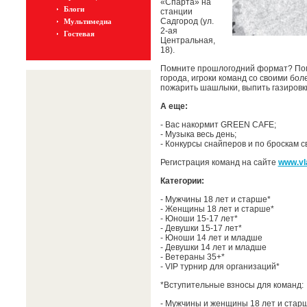
«Спарта» на
Блоги
станции
Садгород (ул.
Мультимедиа
2-ая
Гостевая
Центральная,
18).
Помните прошлогодний формат? Пом
города, игроки команд со своими бо
пожарить шашлыки, выпить газировки
А еще:
- Вас накормит GREEN CAFE;
- Музыка весь день;
- Конкурсы снайперов и по броскам с
Регистрация команд на сайте
www.vl
Категории:
- Мужчины 18 лет и старше*
- Женщины 18 лет и старше*
- Юноши 15-17 лет*
- Девушки 15-17 лет*
- Юноши 14 лет и младше
- Девушки 14 лет и младше
- Ветераны 35+*
- VIP турнир для организаций*
*Вступительные взносы для команд:
- Мужчины и женщины 18 лет и старш