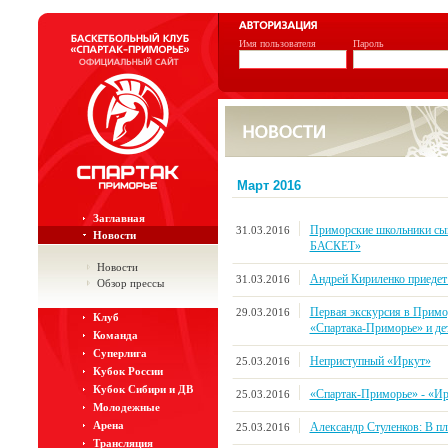
Имя пользователя
Пароль
Март 2016
Заглавная
Приморские школьники сы
31.03.2016
Новости
БАСКЕТ»
Новости
Андрей Кириленко приедет
31.03.2016
Обзор прессы
Первая экскурсия в Примо
29.03.2016
Клуб
«Спартака-Приморье» и де
Команда
Суперлига
Неприступный «Иркут»
25.03.2016
Кубок России
Кубок Сибири и ДВ
«Спартак-Приморье» - «Ирку
25.03.2016
Молодежные
Арена
Александр Стуленков: В пл
25.03.2016
Трансляция