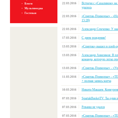
Встречи с «Сахалином» на 
22.03.2016
Блоги
удалось
Мультимедиа
Гостевая
«Спартак-Приморье» - «Ново
22.03.2016
15:28)
Александр Семченко: У нас
22.03.2016
С днем рождения!
17.03.2016
«Спартак» вышел в плей-
13.03.2016
Александр Анисимов: В пл
13.03.2016
команда, которую легко пр
«Спартак-Приморье» - «Урал
13.03.2016
«Спартак-Приморье» - 
11.03.2016
+ полная запись матча
Никита Макшев: Конкуренц
10.03.2016
SpartakBasketTV: Ты один и
07.03.2016
Реванш не удался
07.03.2016
«Спартак-Приморье» - «Т
07.03.2016