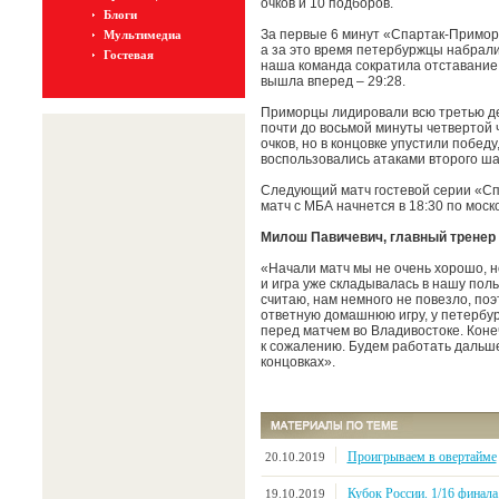
очков и 10 подборов.
Блоги
За первые 6 минут «Спартак-Приморь
Мультимедиа
а за это время петербуржцы набрали
Гостевая
наша команда сократила отставание с
вышла вперед – 29:28.
Приморцы лидировали всю третью де
почти до восьмой минуты четвертой 
очков, но в концовке упустили побед
воспользовались атаками второго шан
Следующий матч гостевой серии «Сп
матч с МБА начнется в 18:30 по моск
Милош Павичевич, главный тренер
«Начали матч мы не очень хорошо, н
и игра уже складывалась в нашу поль
считаю, нам немного не повезло, по
ответную домашнюю игру, у петербур
перед матчем во Владивостоке. Конеч
к сожалению. Будем работать дальше
концовках».
Проигрываем в овертайме
20.10.2019
Кубок России. 1/16 финал
19.10.2019