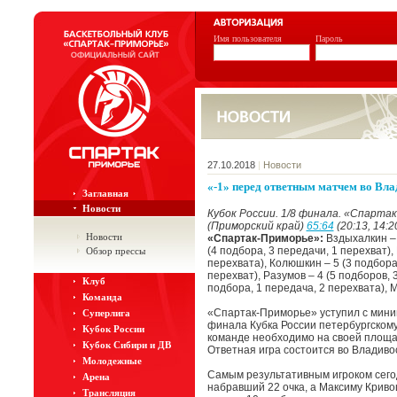
Имя пользователя
Пароль
27.10.2018
|
Новости
«-1» перед ответным матчем во Вла
Заглавная
Новости
Кубок России. 1/8 финала. «Спарта
(Приморский край)
65:64
(20:13, 14:20
Новости
«Спартак-Приморье»:
Вздыхалкин – 
(4 подбора, 3 передачи, 1 перехват),
Обзор прессы
перехвата), Колюшкин – 5 (3 подбора,
перехват), Разумов – 4 (5 подборов, 3
Клуб
подбора, 1 передача, 2 перехвата), 
Команда
«Спартак-Приморье» уступил с миним
Суперлига
финала Кубка России петербургском
Кубок России
команде необходимо на своей площад
Кубок Сибири и ДВ
Ответная игра состоится во Владиво
Молодежные
Самым результативным игроком сего
Арена
набравший 22 очка, а Максиму Кривош
Трансляция