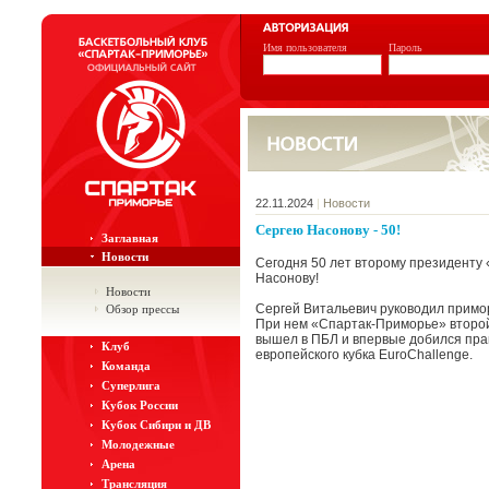
Имя пользователя
Пароль
22.11.2024
|
Новости
Сергею Насонову - 50!
Заглавная
Новости
Сегодня 50 лет второму президенту
Насонову!
Новости
Сергей Витальевич руководил примор
Обзор прессы
При нем «Спартак-Приморье» второй
вышел в ПБЛ и впервые добился пра
Клуб
европейского кубка EuroChallenge.
Команда
Суперлига
Кубок России
Кубок Сибири и ДВ
Молодежные
Арена
Трансляция