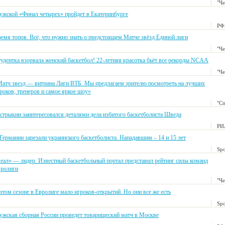
"Ч
жской «Финал четырех» пройдет в Екатеринбурге
РФ
емя топов. Всё, что нужно знать о предстоящем Матче звёзд Единой лиги
"Ч
удентка взорвала женский баскетбол! 22-летняя красотка бьёт все рекорды NCAA
"Ч
атч звезд — витрина Лиги ВТБ. Мы предлагаем зрителю посмотреть на лучших
роков, тренеров и самое яркое шоу»
"С
стрыкин заинтересовался деталями дела избитого баскетболиста Шведа
РИ
Германии зарезали украинского баскетболиста. Нападавшим – 14 и 15 лет
Spo
еал» — лидер. Известный баскетбольный портал представил рейтинг силы команд
ролиги
"Ч
этом сезоне в Евролиге мало игроков-открытий. Но они все же есть
Spo
жская сборная России проведет товарищеский матч в Москве