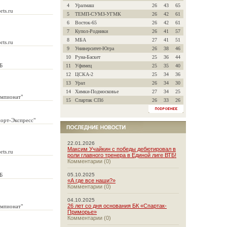
4
Уралмаш
26
43
65
rts.ru
5
ТЕМП-СУМЗ-УГМК
26
42
61
6
Восток-65
26
42
61
7
Купол-Родники
26
41
57
8
МБА
27
41
51
rts.ru
9
Университет-Югра
26
38
46
10
Руна-Баскет
25
36
44
Б
11
Уфимец
25
35
40
12
ЦСКА-2
25
34
36
13
Урал
26
34
30
14
Химки-Подмосковье
27
34
25
емпионат"
15
Спартак СПб
26
33
26
порт-Экспресс"
22.01.2026
Максим Учайкин с победы дебютировал в
rts.ru
роли главного тренера в Единой лиге ВТБ!
Комментарии (0)
Б
05.10.2025
«А где все наши?»
Комментарии (0)
04.10.2025
26 лет со дня основания БК «Спартак-
емпионат"
Приморье»
Комментарии (0)