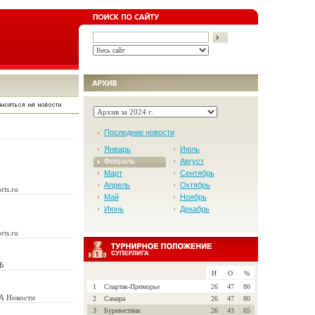
Последние новости
Январь
Июль
Февраль
Август
Март
Сентябрь
Апрель
Октябрь
rts.ru
Май
Ноябрь
Июнь
Декабрь
rts.ru
Б
И
О
%
1
Спартак-Приморье
26
47
80
А Новости
2
Самара
26
47
80
3
Буревестник
26
43
65