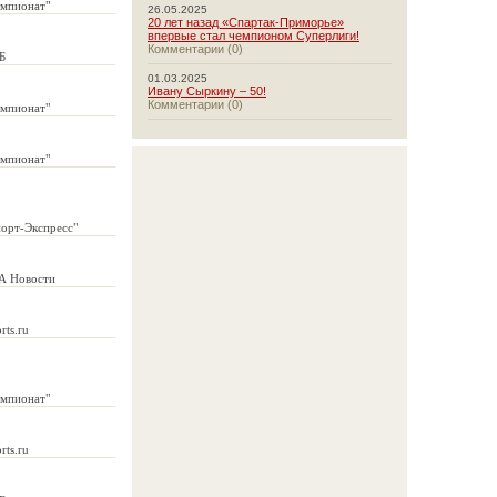
емпионат"
26.05.2025
20 лет назад «Спартак-Приморье»
впервые стал чемпионом Суперлиги!
Комментарии (0)
Б
01.03.2025
Ивану Сыркину – 50!
Комментарии (0)
емпионат"
емпионат"
порт-Экспресс"
А Новости
rts.ru
емпионат"
rts.ru