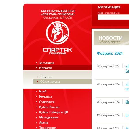
Имя пользователя
Февраль 2024
Заглавная
«Я
20 февраля 2024
Новости
Ан
Новости
Обзор прессы
«Н
20 февраля 2024
вс
Клуб
Команда
Ив
Суперлига
20 февраля 2024
Кубок России
Кубок Сибири и ДВ
Ед
19 февраля 2024
Молодежные
Арена
Трансляция
Ма
19 февраля 2024