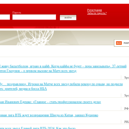
Регистрация
Пароль
Забыли пароль?
 живу баскетболом, играю в кайф. Когда кайфа не будет – пора завязывать». 37-летний
тон Глазунов – о первом вызове на Матч всех звезд
Spo
у… поздравляю». Игроки на Матче всех звезд побили рекорд по очкам, но подвели
ех: зрителей, медиа и босса НБА
Spo
ан Иванович Едешко: «Главное – стать профессионалом своего дела»
РФ
иная лига ВТБ ждет возвращения Шведа из Китая, заявил Кущенко
РИ
тч всех звезд Единой лиги ВТБ-2024. Как это было