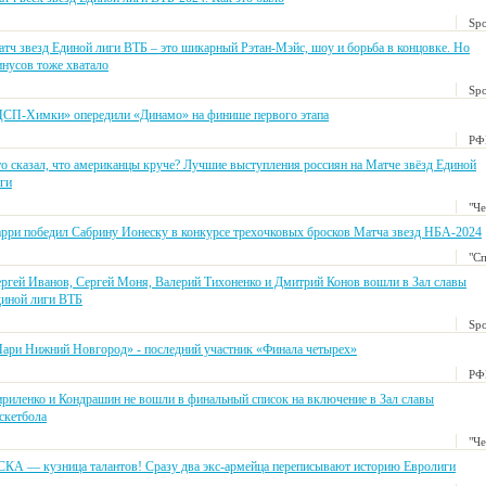
Spo
тч звезд Единой лиги ВТБ – это шикарный Рэтан-Мэйс, шоу и борьба в концовке. Но
нусов тоже хватало
Spo
СП-Химки» опередили «Динамо» на финише первого этапа
РФ
о сказал, что американцы круче? Лучшие выступления россиян на Матче звёзд Единой
ги
"Ч
рри победил Сабрину Ионеску в конкурсе трехочковых бросков Матча звезд НБА-2024
"С
ргей Иванов, Сергей Моня, Валерий Тихоненко и Дмитрий Конов вошли в Зал славы
иной лиги ВТБ
Spo
ари Нижний Новгород» - последний участник «Финала четырех»
РФ
риленко и Кондрашин не вошли в финальный список на включение в Зал славы
скетбола
"Ч
КА — кузница талантов! Сразу два экс-армейца переписывают историю Евролиги