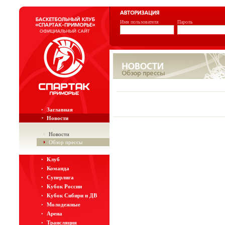
Имя пользователя
Пароль
Заглавная
Новости
Новости
Обзор прессы
Клуб
Команда
Суперлига
Кубок России
Кубок Сибири и ДВ
Молодежные
Арена
Трансляция