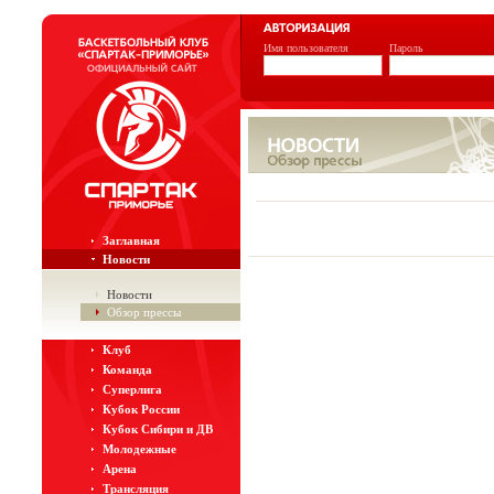
Имя пользователя
Пароль
Заглавная
Новости
Новости
Обзор прессы
Клуб
Команда
Суперлига
Кубок России
Кубок Сибири и ДВ
Молодежные
Арена
Трансляция