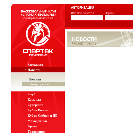
Имя пользователя
Пароль
Заглавная
Новости
Новости
Обзор прессы
Клуб
Команда
Суперлига
Кубок России
Кубок Сибири и ДВ
Молодежные
Арена
Трансляция