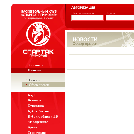
Имя пользователя
Пароль
Заглавная
Новости
Новости
Обзор прессы
Клуб
Команда
Суперлига
Кубок России
Кубок Сибири и ДВ
Молодежные
Арена
Трансляция