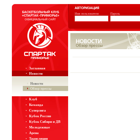
Имя пользователя
Пароль
Заглавная
Новости
Новости
Обзор прессы
Клуб
Команда
Суперлига
Кубок России
Кубок Сибири и ДВ
Молодежные
Арена
Трансляция