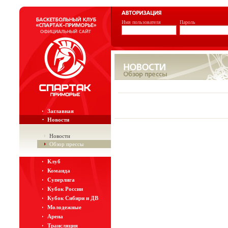
Имя пользователя
Пароль
Заглавная
Новости
Новости
Обзор прессы
Клуб
Команда
Суперлига
Кубок России
Кубок Сибири и ДВ
Молодежные
Арена
Трансляция