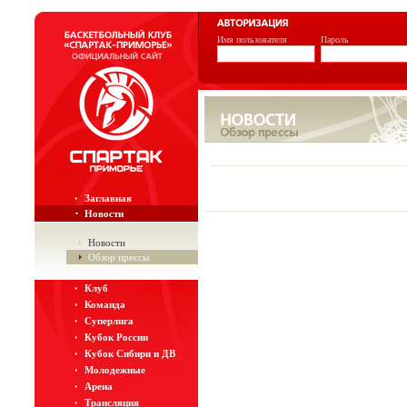
Имя пользователя
Пароль
Заглавная
Новости
Новости
Обзор прессы
Клуб
Команда
Суперлига
Кубок России
Кубок Сибири и ДВ
Молодежные
Арена
Трансляция